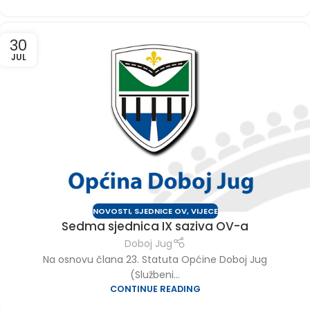
30
JUL
NOVOSTI
,
SJEDNICE OV
,
VIJECE
Sedma sjednica IX saziva OV-a
Doboj Jug
Na osnovu člana 23. Statuta Općine Doboj Jug
(Službeni...
CONTINUE READING