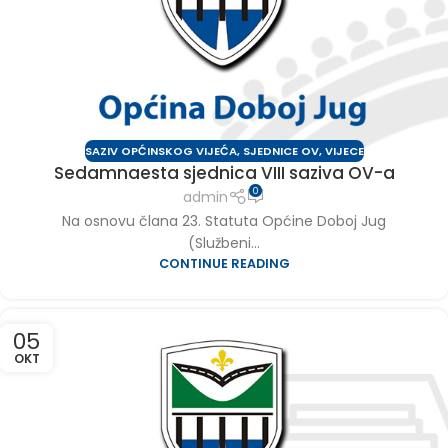
SAZIV OPĆINSKOG VIJEĆA
,
SJEDNICE OV
,
VIJECE
Sedamnaesta sjednica VIII saziva OV-a
0
admin
Na osnovu člana 23. Statuta Općine Doboj Jug
(Službeni...
CONTINUE READING
05
OKT