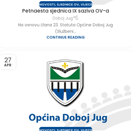
NOVOSTI
,
SJEDNICE OV
,
VIJECE
Petnaesta sjednica IX saziva OV-a
Doboj Jug
Na osnovu člana 23. Statuta Općine Doboj Jug
(Službeni...
CONTINUE READING
27
APR
NOVOSTI
,
SJEDNICE OV
,
VIJECE