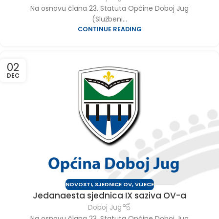
Na osnovu člana 23. Statuta Općine Doboj Jug
(Službeni...
CONTINUE READING
02
DEC
NOVOSTI
,
SJEDNICE OV
,
VIJECE
Jedanaesta sjednica IX saziva OV-a
Doboj Jug
Na osnovu člana 23. Statuta Općine Doboj Jug