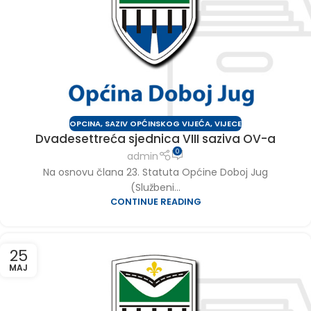
OPCINA
,
SAZIV OPĆINSKOG VIJEĆA
,
VIJECE
Dvadesettreća sjednica VIII saziva OV-a
0
admin
Na osnovu člana 23. Statuta Općine Doboj Jug
(Službeni...
CONTINUE READING
25
MAJ