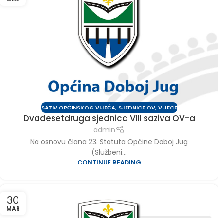
SAZIV OPĆINSKOG VIJEĆA
,
SJEDNICE OV
,
VIJECE
Dvadesetdruga sjednica VIII saziva OV-a
admin
Na osnovu člana 23. Statuta Općine Doboj Jug
(Službeni...
CONTINUE READING
30
MAR