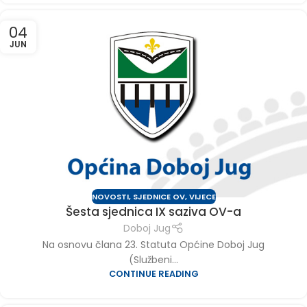
04
JUN
NOVOSTI
,
SJEDNICE OV
,
VIJECE
Šesta sjednica IX saziva OV-a
Doboj Jug
Na osnovu člana 23. Statuta Općine Doboj Jug
(Službeni...
CONTINUE READING