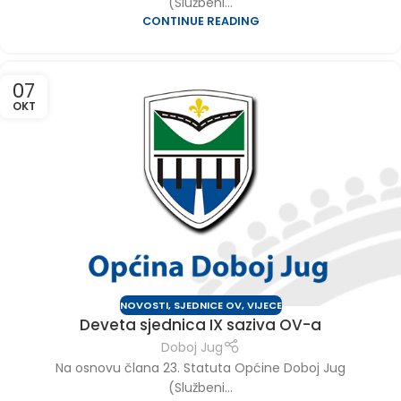
(Službeni...
CONTINUE READING
07
OKT
NOVOSTI
,
SJEDNICE OV
,
VIJECE
Deveta sjednica IX saziva OV-a
Doboj Jug
Na osnovu člana 23. Statuta Općine Doboj Jug
(Službeni...