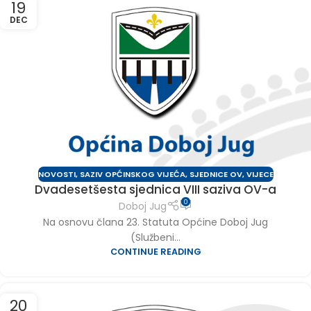
19
DEC
NOVOSTI
,
SAZIV OPĆINSKOG VIJEĆA
,
SJEDNICE OV
,
VIJECE
Dvadesetšesta sjednica VIII saziva OV-a
0
Doboj Jug
Na osnovu člana 23. Statuta Općine Doboj Jug
(Službeni...
CONTINUE READING
20