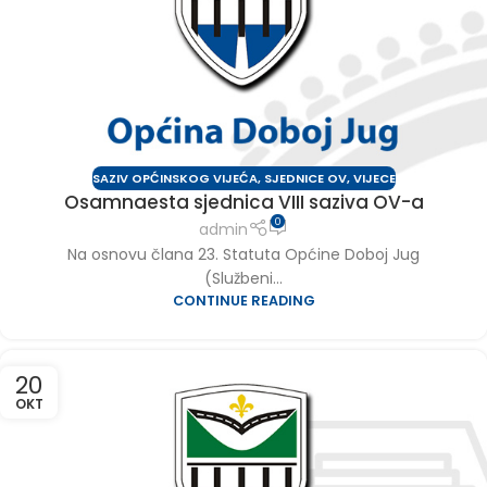
SAZIV OPĆINSKOG VIJEĆA
,
SJEDNICE OV
,
VIJECE
Osamnaesta sjednica VIII saziva OV-a
0
admin
Na osnovu člana 23. Statuta Općine Doboj Jug
(Službeni...
CONTINUE READING
20
OKT