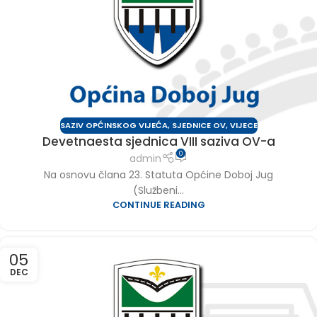
SAZIV OPĆINSKOG VIJEĆA
,
SJEDNICE OV
,
VIJECE
Devetnaesta sjednica VIII saziva OV-a
0
admin
Na osnovu člana 23. Statuta Općine Doboj Jug
(Službeni...
CONTINUE READING
05
DEC