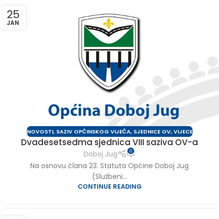
25
JAN
NOVOSTI
,
SAZIV OPĆINSKOG VIJEĆA
,
SJEDNICE OV
,
VIJECE
Dvadesetsedma sjednica VIII saziva OV-a
0
Doboj Jug
Na osnovu člana 23. Statuta Općine Doboj Jug
(Službeni...
CONTINUE READING