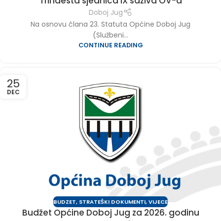
Trinaesta sjednica IX saziva OV-a
Doboj Jug
Na osnovu člana 23. Statuta Općine Doboj Jug
(Službeni...
CONTINUE READING
25
DEC
BUDZET
,
STRATEŠKI DOKUMENTI
,
VIJECE
Budžet Općine Doboj Jug za 2026. godinu