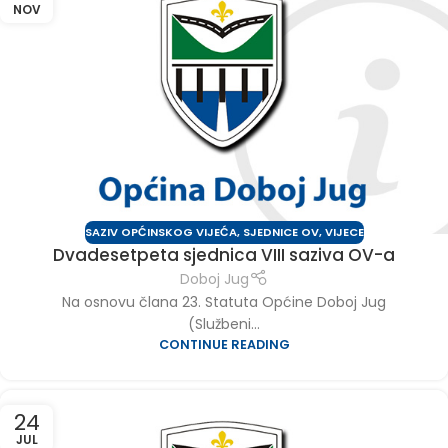
NOV
SAZIV OPĆINSKOG VIJEĆA
,
SJEDNICE OV
,
VIJECE
Dvadesetpeta sjednica VIII saziva OV-a
Doboj Jug
Na osnovu člana 23. Statuta Općine Doboj Jug
(Službeni...
CONTINUE READING
24
JUL