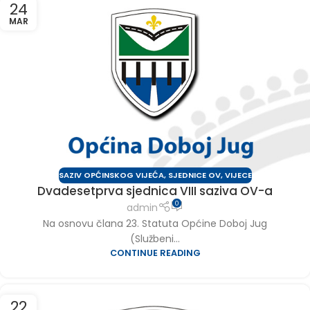
24
MAR
SAZIV OPĆINSKOG VIJEĆA
,
SJEDNICE OV
,
VIJECE
Dvadesetprva sjednica VIII saziva OV-a
0
admin
Na osnovu člana 23. Statuta Općine Doboj Jug
(Službeni...
CONTINUE READING
22