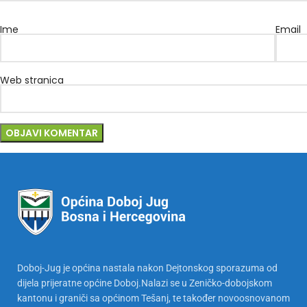
Ime
Email
Web stranica
Doboj-Jug je općina nastala nakon Dejtonskog sporazuma od
dijela prijeratne općine Doboj.Nalazi se u Zeničko-dobojskom
kantonu i graniči sa općinom Tešanj, te također novoosnovanom