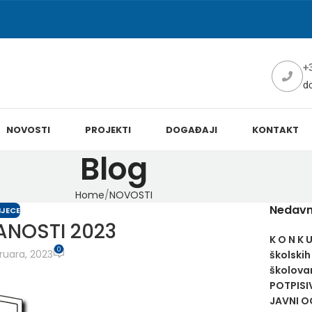
+
d
NOVOSTI
PROJEKTI
DOGAĐAJI
KONTAKT
Blog
Home
NOVOSTI
Nedavn
IJECE
NOSTI 2023
K O N K 
0
ruara, 2023
školskih
školovan
POTPISI
JAVNI OG