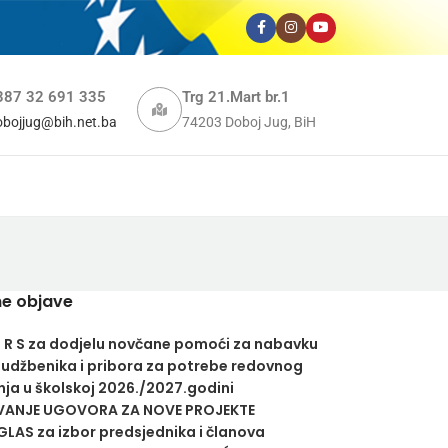
387 32 691 335
Trg 21.Mart br.1
obojjug@bih.net.ba
74203 Doboj Jug, BiH
e objave
U R S za dodjelu novčane pomoći za nabavku
 udžbenika i pribora za potrebe redovnog
ja u školskoj 2026./2027.godini
VANJE UGOVORA ZA NOVE PROJEKTE
LAS za izbor predsjednika i članova