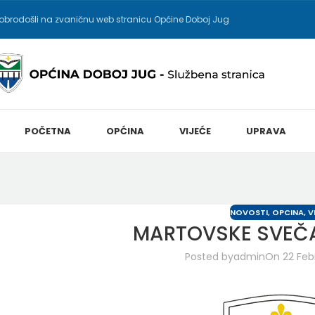
obrodošli na zvaničnu web stranicu Općine Doboj Jug
POČETNA
OPĆINA
VIJEĆE
UPRAVA
NOVOSTI
,
OPCINA
,
V
MARTOVSKE SVEČA
Posted by
admin
On 22 Feb