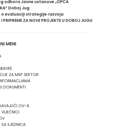
g odbora Javne ustanove „OPĆA
EKA“ Doboj Jug
j o evaluaciji strategije razvoja
 I PRIPREME ZA NOVE PROJEKTE U DOBOJ JUGU
I MENI
A
ABAVKE
CIJE ZA MSP SEKTOR
 INFORMACIJAMA
KI DOKUMENTI
K
DAVAJUĆI OV-A
 VIJEĆNICI
OV
I SA SJEDNICA