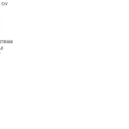
E OV
I
I
TIRANI
JI
T