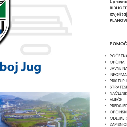
Upravno
BIBLIOT
Izvješta
PLANOVI
POMOĆN
POČETN
OPĆINA
JAVNE N
INFORMA
PRISTUP
STRATEŠ
NAČELNI
VIJEĆE
PREDSJE
OPĆINSKI
ODLUKE 
ZAPISNIC