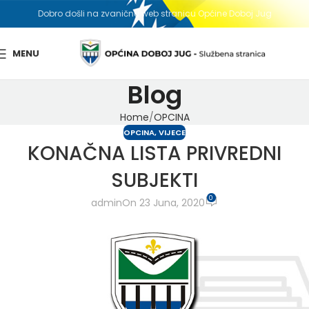
Dobro došli na zvaničnu web stranicu Općine Doboj Jug
MENU
Blog
Home
OPCINA
OPCINA
,
VIJECE
KONAČNA LISTA PRIVREDNI
SUBJEKTI
0
admin
On 23 Juna, 2020