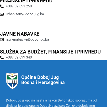
FINANSIJE I PRIVREDU
+387 32 691 250
urbanizam@dobojjug.ba
JAVNE NABAVKE
javnenabavke@dobojjug.ba
SLUŽBA ZA BUDŽET, FINANSIJE I PRIVREDU
+387 32 699 340
Doboj-Jug je općina nastala nakon Dejtonskog sporazuma od
dijela prijeratne općine Doboj.Nalazi se u Zeničko-dobojskom