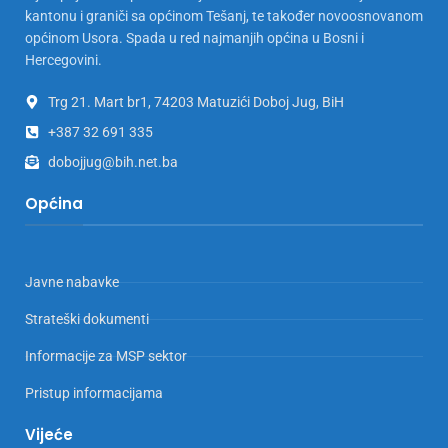
kantonu i graniči sa općinom Tešanj, te također novoosnovanom
općinom Usora. Spada u red najmanjih općina u Bosni i
Hercegovini.
Trg 21. Mart br1, 74203 Matuzići Doboj Jug, BiH
+387 32 691 335
dobojjug@bih.net.ba
Općina
Javne nabavke
Strateški dokumenti
Informacije za MSP sektor
Pristup informacijama
Vijeće