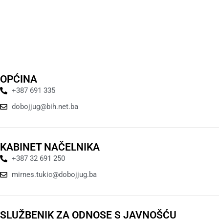
OPĆINA
+387 691 335
dobojjug@bih.net.ba
KABINET NAČELNIKA
+387 32 691 250
mirnes.tukic@dobojjug.ba
SLUŽBENIK ZA ODNOSE S JAVNOŠĆU