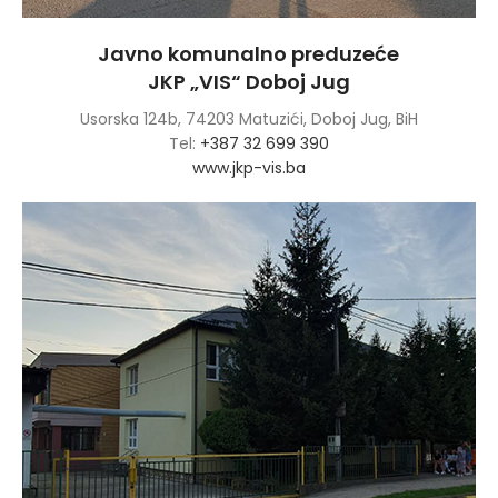
Javno komunalno preduzeće
JKP „VIS“ Doboj Jug
Usorska 124b, 74203 Matuzići, Doboj Jug, BiH
Tel:
+387 32 699 390
www.jkp-vis.ba