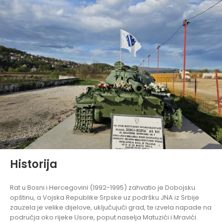
Historija
Rat u Bosni i Hercegovini (1992-1995) zahvatio je Dobojsku
opštinu, a Vojska Republike Srpske uz podršku JNA iz Srbije
zauzela je velike dijelove, uključujući grad, te izvela napade na
područja oko rijeke Usore, poput naselja Matuzići i Mravići.