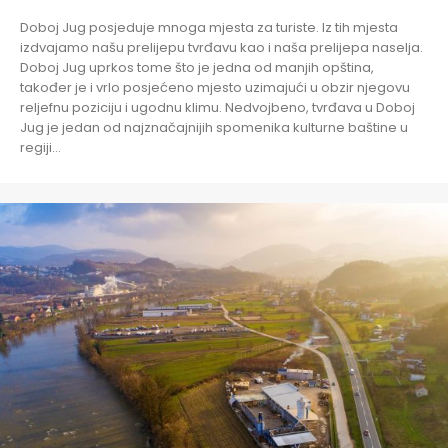
Doboj Jug posjeduje mnoga mjesta za turiste. Iz tih mjesta
izdvajamo našu prelijepu tvrđavu kao i naša prelijepa naselja.
Doboj Jug uprkos tome što je jedna od manjih opština,
također je i vrlo posjećeno mjesto uzimajući u obzir njegovu
reljefnu poziciju i ugodnu klimu. Nedvojbeno, tvrđava u Doboj
Jug je jedan od najznačajnijih spomenika kulturne baštine u
regiji…