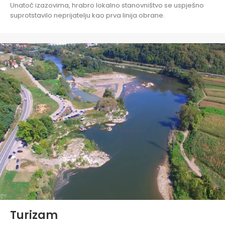
Unatoč izazovima, hrabro lokalno stanovništvo se uspješno
suprotstavilo neprijatelju kao prva linija obrane.
Turizam