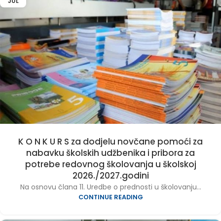
JUL
K O N K U R S za dodjelu novčane pomoći za
nabavku školskih udžbenika i pribora za
potrebe redovnog školovanja u školskoj
2026./2027.godini
Na osnovu člana 11. Uredbe o prednosti u školovanju...
CONTINUE READING