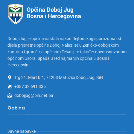
Doboj-Jug je općina nastala nakon Dejtonskog sporazuma od
dijela prijeratne općine Doboj.Nalazi se u Zeničko-dobojskom
kantonu i graniči sa općinom Tešanj, te također novoosnovanom
općinom Usora. Spada u red najmanjih općina u Bosni i
Hercegovini.
Trg 21. Mart br1, 74203 Matuzići Doboj Jug, BiH
+387 32 691 335
dobojjug@bih.net.ba
Općina
Javne nabavke