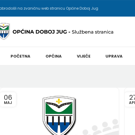
obrodošli na zvaničnu web stranicu Općine Doboj Jug
POČETNA
OPĆINA
VIJEĆE
UPRAVA
06
2
MAJ
AP