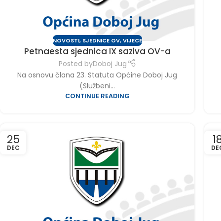
NOVOSTI
,
SJEDNICE OV
,
VIJECE
Petnaesta sjednica IX saziva OV-a
Posted by
Doboj Jug
Na osnovu člana 23. Statuta Općine Doboj Jug
(Službeni...
CONTINUE READING
25
1
DEC
DE