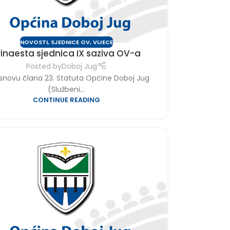
NOVOSTI
,
SJEDNICE OV
,
VIJECE
rinaesta sjednica IX saziva OV-a
Posted by
Doboj Jug
snovu člana 23. Statuta Općine Doboj Jug
(Službeni...
CONTINUE READING