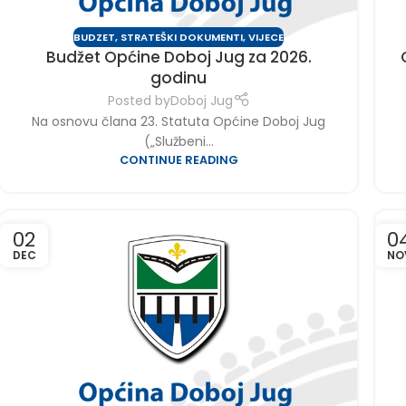
BUDZET
,
STRATEŠKI DOKUMENTI
,
VIJECE
Budžet Općine Doboj Jug za 2026.
godinu
Posted by
Doboj Jug
Na osnovu člana 23. Statuta Općine Doboj Jug
(„Službeni...
CONTINUE READING
02
0
DEC
NO