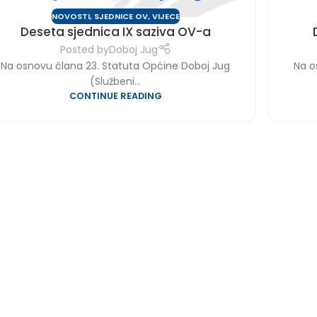
NOVOSTI
,
SJEDNICE OV
,
VIJECE
Deseta sjednica IX saziva OV-a
Posted by
Doboj Jug
Na osnovu člana 23. Statuta Općine Doboj Jug
Na o
(Službeni...
CONTINUE READING