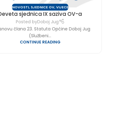
NOVOSTI
,
SJEDNICE OV
,
VIJECE
Deveta sjednica IX saziva OV-a
Posted by
Doboj Jug
snovu člana 23. Statuta Općine Doboj Jug
(Službeni...
CONTINUE READING