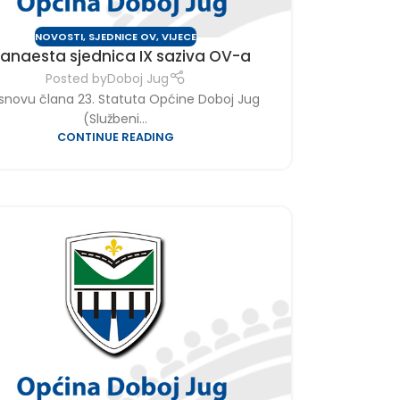
NOVOSTI
,
SJEDNICE OV
,
VIJECE
anaesta sjednica IX saziva OV-a
Posted by
Doboj Jug
snovu člana 23. Statuta Općine Doboj Jug
(Službeni...
CONTINUE READING