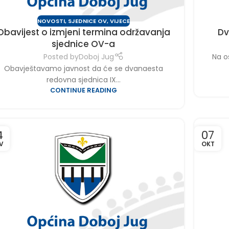
NOVOSTI
,
SJEDNICE OV
,
VIJECE
Obavijest o izmjeni termina održavanja
Dv
sjednice OV-a
Posted by
Doboj Jug
Na o
Obavještavamo javnost da će se dvanaesta
redovna sjednica IX...
CONTINUE READING
4
07
V
OKT