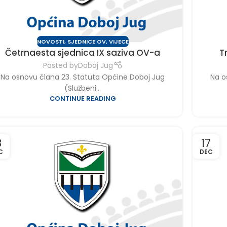
NOVOSTI
,
SJEDNICE OV
,
VIJECE
Četrnaesta sjednica IX saziva OV-a
T
Posted by
Doboj Jug
Na osnovu člana 23. Statuta Općine Doboj Jug
Na o
(Službeni...
CONTINUE READING
8
17
C
DEC