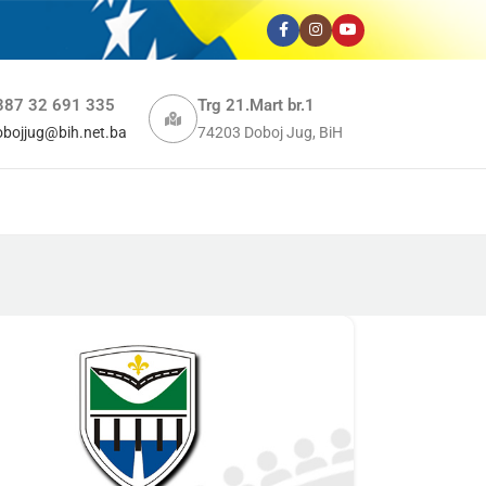
387 32 691 335
Trg 21.Mart br.1
obojjug@bih.net.ba
74203 Doboj Jug, BiH