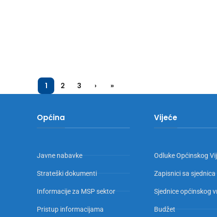
1
2
3
›
»
Općina
Vijeće
Javne nabavke
Odluke Općinskog Vi
Strateški dokumenti
Zapisnici sa sjednica
Informacije za MSP sektor
Sjednice općinskog v
Pristup informacijama
Budžet