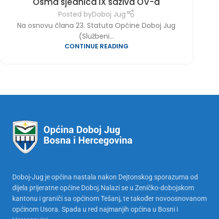
Osma sjednica IX saziva OV-a
Posted by
Doboj Jug
Na osnovu člana 23. Statuta Općine Doboj Jug
(Službeni...
CONTINUE READING
Doboj-Jug je općina nastala nakon Dejtonskog sporazuma od
dijela prijeratne općine Doboj.Nalazi se u Zeničko-dobojskom
kantonu i graniči sa općinom Tešanj, te također novoosnovanom
općinom Usora. Spada u red najmanjih općina u Bosni i