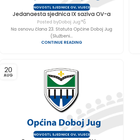
NOVOSTI
,
SJEDNICE OV
,
VIJECE
Jedanaesta sjednica IX saziva OV-a
Posted by
Doboj Jug
Na osnovu člana 23. Statuta Općine Doboj Jug
(Službeni...
CONTINUE READING
20
AUG
NOVOSTI
,
SJEDNICE OV
,
VIJECE