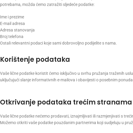
potrebama, možda ćemo zatražiti sljedeće podatke:
Ime i prezime
E-mail adresa
Adresa stanovanja
Broj telefona
Ostali relevantni podaci koje sami dobrovoljno podijelite s nama.
Korištenje podataka
Vaše lične podatke koristit ćemo isključivo u svrhu pružanja traženih usl
uključujući slanje informativnih e-mailova i obavijesti o posebnim ponu
Otkrivanje podataka trećim stranama
Vaše lične podatke nećemo prodavati, iznajmljivati ili razmjenjivati s tre
Možemo otkriti vaše podatke pouzdanim partnerima koji sudjeluju u pružan