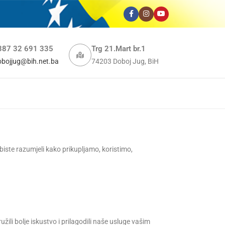
387 32 691 335
Trg 21.Mart br.1
obojjug@bih.net.ba
74203 Doboj Jug, BiH
biste razumjeli kako prikupljamo, koristimo,
li bolje iskustvo i prilagodili naše usluge vašim