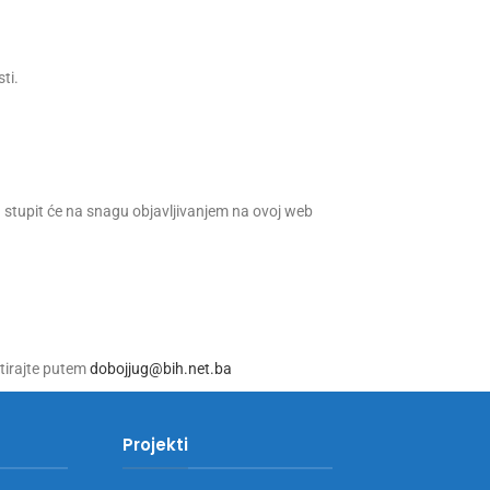
ti.
stupit će na snagu objavljivanjem na ovoj web
ktirajte putem
dobojjug@bih.net.ba
Projekti