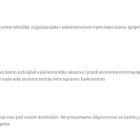
ne tehničke, organizacijske i administrativne mjere kako bismo spriječili
o bismo poboljšali vaše korisničko iskustvo i pratili anonimne informacije
vi naše web stranice možda neće ispravno funkcionirati.
je nisu pod našom kontrolom. Ne preuzimamo odgovornost za zaštitu priv
etite.