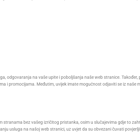
uga, odgovaranja na vaše upite i poboljšanja naše web stranice. Također, 
dama i promocijama. Međutim, uvijek imate mogućnost odjaviti se iz naše 
ćim stranama bez vašeg izričitog pristanka, osim u slučajevima gdje to zaht
ju usluga na našoj web stranici, uz uvjet da su obvezani čuvati povjerlj