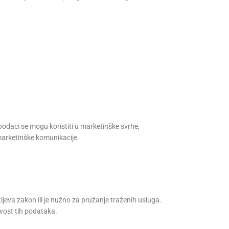
podaci se mogu koristiti u marketinške svrhe,
marketinške komunikacije.
ijeva zakon ili je nužno za pružanje traženih usluga.
ivost tih podataka.