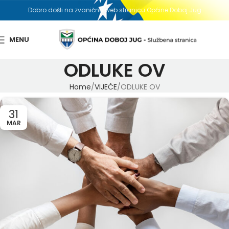
Dobro došli na zvaničnu web stranicu Općine Doboj Jug
MENU
ODLUKE OV
Home
VIJEĆE
ODLUKE OV
31
MAR