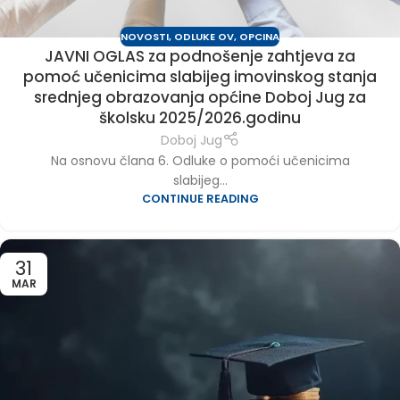
NOVOSTI
,
ODLUKE OV
,
OPCINA
JAVNI OGLAS za podnošenje zahtjeva za
pomoć učenicima slabijeg imovinskog stanja
srednjeg obrazovanja općine Doboj Jug za
školsku 2025/2026.godinu
Doboj Jug
Na osnovu člana 6. Odluke o pomoći učenicima
slabijeg...
CONTINUE READING
31
MAR