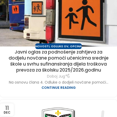
NOVOSTI
,
ODLUKE OV
,
OPCINA
Javni oglas za podnošenje zahtjeva za
dodjelu novčane pomoći učenicima srednje
škole u svrhu sufinansiranja dijela troškova
prevoza za školsku 2025/2026.godinu
Doboj Jug
Na osnovu člana 4. Odluke o dodjeli novčane pomoći...
CONTINUE READING
11
DEC