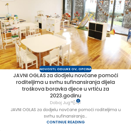
NOVOSTI
,
ODLUKE OV
,
OPCINA
JAVNI OGLAS za dodjelu novčane pomoći
roditeljima u svrhu sufinansiranja dijela
troškova boravka djece u vrtiću za
2023.godinu
0
Doboj Jug
JAVNI OGLAS za dodjelu novčane pomoći roditeljima u
svrhu sufinansiranja...
CONTINUE READING