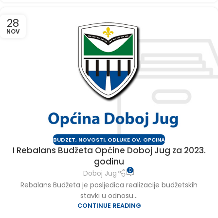
28
NOV
BUDZET
,
NOVOSTI
,
ODLUKE OV
,
OPCINA
I Rebalans Budžeta Općine Doboj Jug za 2023.
godinu
0
Doboj Jug
Rebalans Budžeta je posljedica realizacije budžetskih
stavki u odnosu...
CONTINUE READING