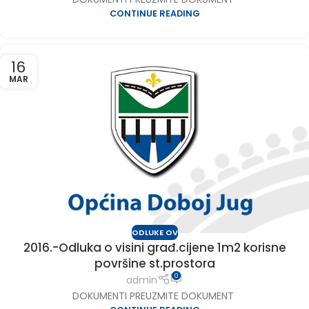
CONTINUE READING
16
MAR
ODLUKE OV
2016.-Odluka o visini građ.cijene 1m2 korisne
površine st.prostora
0
admin
DOKUMENTI PREUZMITE DOKUMENT