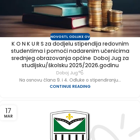
NOVOSTI
,
ODLUKE OV
K O N K U R S za dodjelu stipendija redovnim
studentima i pomoći nadarenim učenicima
srednjeg obrazovanja općine Doboj Jug za
studijsku/školsku 2025/2026.godinu
Doboj Jug
Na osnovu člana 9. i 4. Odluke o stipendiranju...
CONTINUE READING
17
MAR