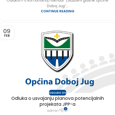
Odlukom o komunalnoj naknadi (Službeni glasnik općine
Doboj Jug“...
CONTINUE READING
09
FEB
ODLUKE OV
Odluka o usvajanju planova potencijalnih
projekata JPP-a
0
admin