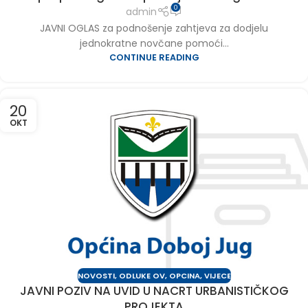
0
admin
JAVNI OGLAS za podnošenje zahtjeva za dodjelu
jednokratne novčane pomoći...
CONTINUE READING
20
OKT
NOVOSTI
,
ODLUKE OV
,
OPCINA
,
VIJECE
JAVNI POZIV NA UVID U NACRT URBANISTIČKOG
PROJEKTA