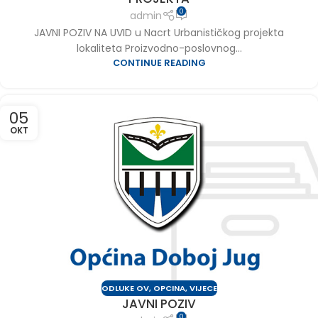
0
admin
JAVNI POZIV NA UVID u Nacrt Urbanističkog projekta
lokaliteta Proizvodno-poslovnog...
CONTINUE READING
05
OKT
ODLUKE OV
,
OPCINA
,
VIJECE
JAVNI POZIV
0