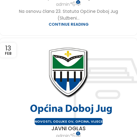
0
admin
Na osnovu člana 23. Statuta Općine Doboj Jug
(Službeni...
CONTINUE READING
13
FEB
NOVOSTI
,
ODLUKE OV
,
OPCINA
,
VIJECE
JAVNI OGLAS
0
admin