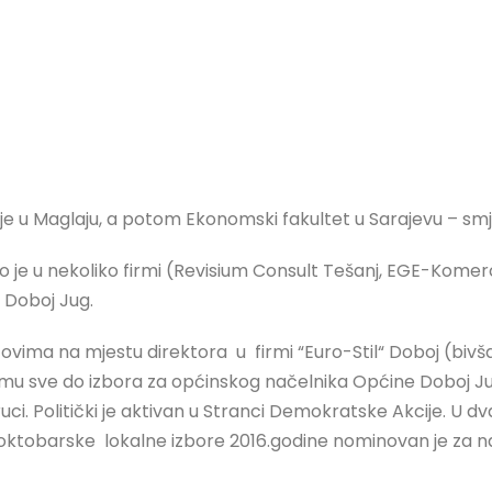
e u Maglaju, a potom Ekonomski fakultet u Sarajevu – smje
ao je u nekoliko firmi (Revisium Consult Tešanj, EGE-Komerc
 Doboj Jug.
azovima na mjestu direktora u firmi “Euro-Stil“ Doboj (biv
irmu sve do izbora za općinskog načelnika Općine Doboj Ju
uci. Politički je aktivan u Stranci Demokratske Akcije. U 
oktobarske lokalne izbore 2016.godine nominovan je za na