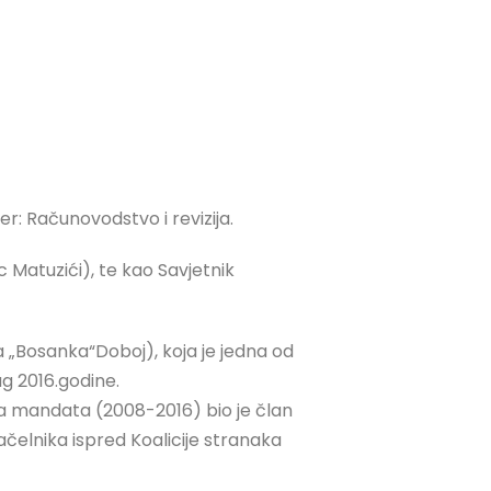
r: Računovodstvo i revizija.
 Matuzići), te kao Savjetnik
ša „Bosanka“Doboj), koja je jedna od
g 2016.godine.
dva mandata (2008-2016) bio je član
čelnika ispred Koalicije stranaka