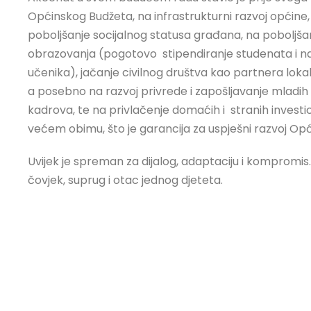
Općinskog Budžeta, na infrastrukturni razvoj općine,
poboljšanje socijalnog statusa građana, na poboljšan
obrazovanja (pogotovo stipendiranje studenata i n
učenika), jačanje civilnog društva kao partnera loka
a posebno na razvoj privrede i zapošljavanje mladih 
kadrova, te na privlačenje domaćih i stranih investic
većem obimu, što je garancija za uspješni razvoj Op
Uvijek je spreman za dijalog, adaptaciju i kompromis
čovjek, suprug i otac jednog djeteta.