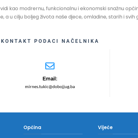
di kao modrernu, funkcionalnu i ekonomski snažnu općin
, a u cilju boljeg života naše djece, omladine, starih i sv
KONTAKT PODACI NAČELNIKA
Email:
mirnes.tukic@dobojjug.ba
Općina
Vijeće