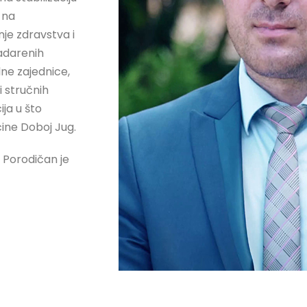
 na
je zdravstva i
adarenih
lne zajednice,
i stručnih
ija u što
ćine Doboj Jug.
. Porodičan je