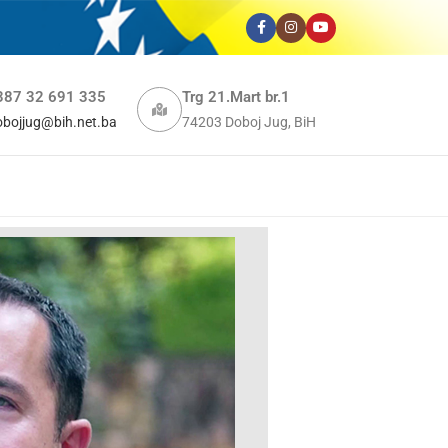
387 32 691 335
Trg 21.Mart br.1
obojjug@bih.net.ba
74203 Doboj Jug, BiH