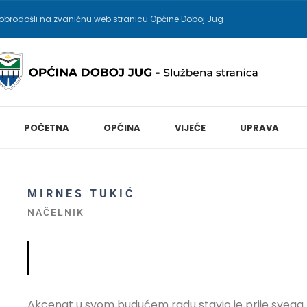
obrodošli na zvaničnu web stranicu Općine Doboj Jug
POČETNA
OPĆINA
VIJEĆE
UPRAVA
MIRNES TUKIĆ
NAČELNIK
Akcenat u svom budućem radu stavio je prije svega n