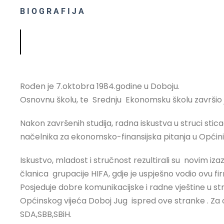
BIOGRAFIJA
Rođen je 7.oktobra 1984.godine u Doboju.
Osnovnu školu, te Srednju Ekonomsku školu završio j
Nakon završenih studija, radna iskustva u struci stic
načelnika za ekonomsko-finansijska pitanja u Općini
Iskustvo, mladost i stručnost rezultirali su novim iz
članica grupacije HIFA, gdje je uspješno vodio ovu f
Posjeduje dobre komunikacijske i radne vještine u str
Općinskog vijeća Doboj Jug ispred ove stranke . Za 
SDA,SBB,SBiH.