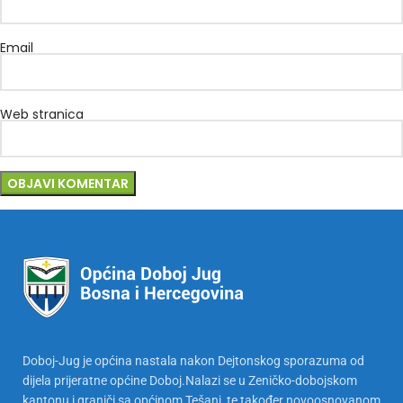
Email
Web stranica
Doboj-Jug je općina nastala nakon Dejtonskog sporazuma od
dijela prijeratne općine Doboj.Nalazi se u Zeničko-dobojskom
kantonu i graniči sa općinom Tešanj, te također novoosnovanom