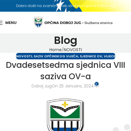
Dobro došli na zvaničnu web stranicu Općine Doboj Jug
MENU
Blog
Home
NOVOSTI
NOVOSTI
,
SAZIV OPĆINSKOG VIJEĆA
,
SJEDNICE OV
,
VIJECE
Dvadesetsedma sjednica VIII
saziva OV-a
0
Doboj Jug
On 25 Januara, 2024