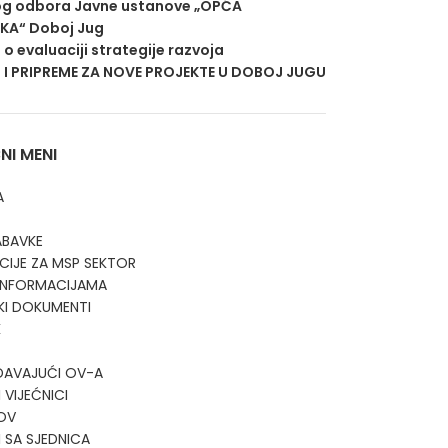
g odbora Javne ustanove „OPĆA
EKA“ Doboj Jug
j o evaluaciji strategije razvoja
 I PRIPREME ZA NOVE PROJEKTE U DOBOJ JUGU
I MENI
A
ABAVKE
CIJE ZA MSP SEKTOR
 INFORMACIJAMA
KI DOKUMENTI
K
DAVAJUĆI OV-A
 VIJEĆNICI
OV
I SA SJEDNICA