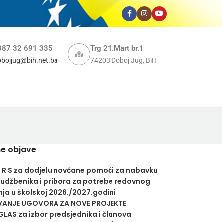
387 32 691 335
Trg 21.Mart br.1
obojjug@bih.net.ba
74203 Doboj Jug, BiH
e objave
U R S za dodjelu novčane pomoći za nabavku
 udžbenika i pribora za potrebe redovnog
ja u školskoj 2026./2027.godini
VANJE UGOVORA ZA NOVE PROJEKTE
LAS za izbor predsjednika i članova