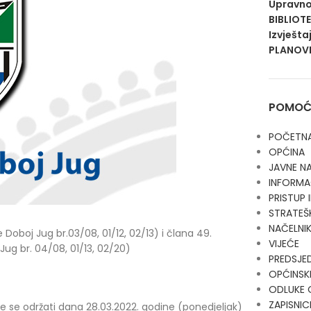
Upravno
BIBLIOT
Izvješta
PLANOVI
POMOĆN
POČETN
OPĆINA
JAVNE N
INFORMA
PRISTUP
STRATEŠ
NAČELNI
Doboj Jug br.03/08, 01/12, 02/13) i člana 49.
VIJEĆE
Jug br. 04/08, 01/13, 02/20)
PREDSJE
OPĆINSKI
ODLUKE 
ZAPISNIC
e se održati dana 28.03.2022. godine (ponedjeljak)