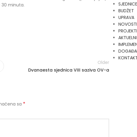
SJEDNIC
i 30 minuta.
BUDŽET
UPRAVA
NOVOST
PROJEKT
AKTUELNI
IMPLEMEN
DOGAĐA
KONTAK
Older
Dvanaesta sjednica VIII saziva OV-a
*
značena sa