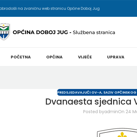
obrodošli na zvaničnu web stranicu Općine Doboj Jug
POČETNA
OPĆINA
VIJEĆE
UPRAVA
PREDSJEDAVAJUĆI OV-A
,
SAZIV OPĆINSKOG
Dvanaesta sjednica V
Posted by
admin
On 24 Ma