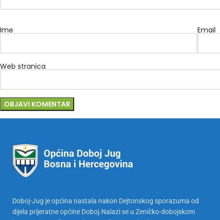
Ime
Email
Web stranica
Doboj-Jug je općina nastala nakon Dejtonskog sporazuma od
dijela prijeratne općine Doboj.Nalazi se u Zeničko-dobojskom