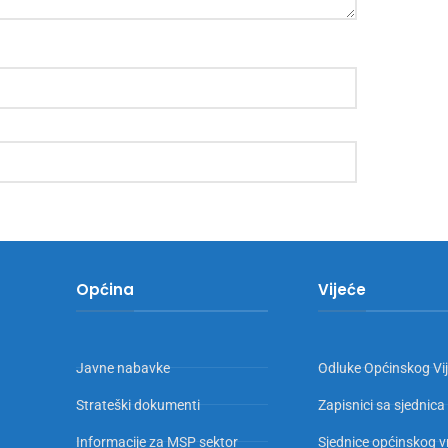
Općina
Vijeće
Javne nabavke
Odluke Općinskog Vi
Strateški dokumenti
Zapisnici sa sjednica
Informacije za MSP sektor
Sjednice općinskog v