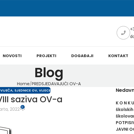
+
d
NOVOSTI
PROJEKTI
DOGAĐAJI
KONTAKT
Blog
Home
PREDSJEDAVAJUĆI OV-A
Nedavn
 VIJEĆA
,
SJEDNICE OV
,
VIJECE
III saziva OV-a
K O N K 
0
rta, 2022
školskih
školovan
POTPISI
JAVNI OG