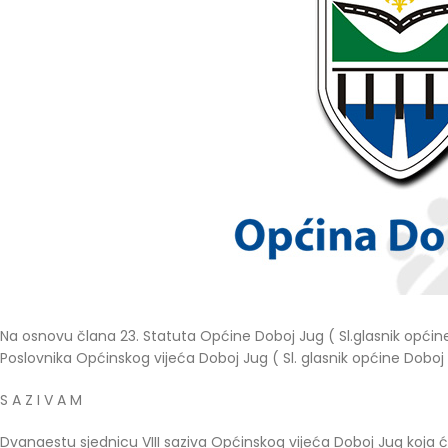
Na osnovu člana 23. Statuta Općine Doboj Jug ( Sl.glasnik općine 
Poslovnika Općinskog vijeća Doboj Jug ( Sl. glasnik općine Doboj 
S A Z I V A M
Dvanaestu sjednicu VIII saziva Općinskog vijeća Doboj Jug koja ć