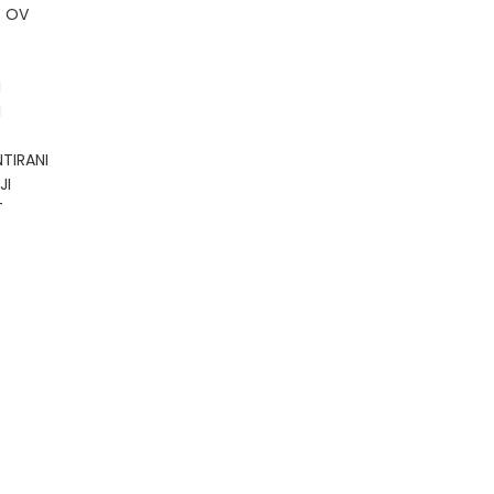
E OV
I
I
TIRANI
JI
T