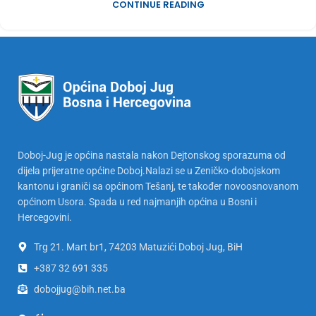
CONTINUE READING
Doboj-Jug je općina nastala nakon Dejtonskog sporazuma od
dijela prijeratne općine Doboj.Nalazi se u Zeničko-dobojskom
kantonu i graniči sa općinom Tešanj, te također novoosnovanom
općinom Usora. Spada u red najmanjih općina u Bosni i
Hercegovini.
Trg 21. Mart br1, 74203 Matuzići Doboj Jug, BiH
+387 32 691 335
dobojjug@bih.net.ba