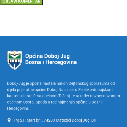
Doboj-Jug je općina nastala nakon Dejtonskog sporazuma od
dijela prijeratne općine Doboj.Nalazi se u Zeničko-dobojskom
kantonu i graniči sa općinom Tešanj, te također novoosnovanom
općinom Usora. Spada u red najmanjih općina u Bosni i
Hercegovini.
Trg 21. Mart br1, 74203 Matuzići Doboj Jug, BiH