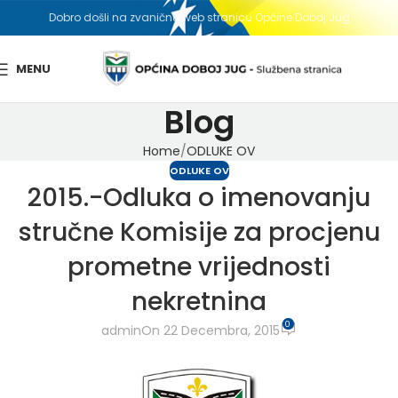
Dobro došli na zvaničnu web stranicu Općine Doboj Jug
MENU
Blog
Home
ODLUKE OV
ODLUKE OV
2015.-Odluka o imenovanju
stručne Komisije za procjenu
prometne vrijednosti
nekretnina
0
admin
On 22 Decembra, 2015