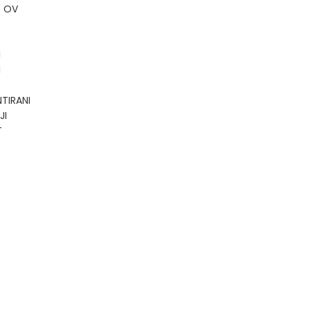
E OV
I
I
TIRANI
JI
T