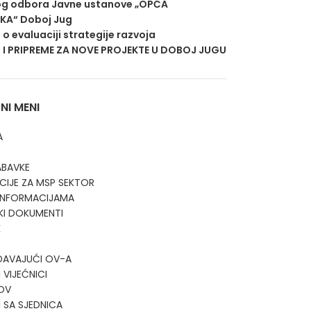
g odbora Javne ustanove „OPĆA
EKA“ Doboj Jug
j o evaluaciji strategije razvoja
 I PRIPREME ZA NOVE PROJEKTE U DOBOJ JUGU
I MENI
A
ABAVKE
CIJE ZA MSP SEKTOR
 INFORMACIJAMA
KI DOKUMENTI
K
DAVAJUĆI OV-A
 VIJEĆNICI
OV
I SA SJEDNICA