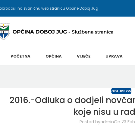
obrodošli na zvaničnu web stranicu Općine Doboj Jug
POČETNA
OPĆINA
VIJEĆE
UPRAVA
ODLUKE OV
2016.-Odluka o dodjeli novč
koje nisu u ra
Posted by
admin
On 23 Feb