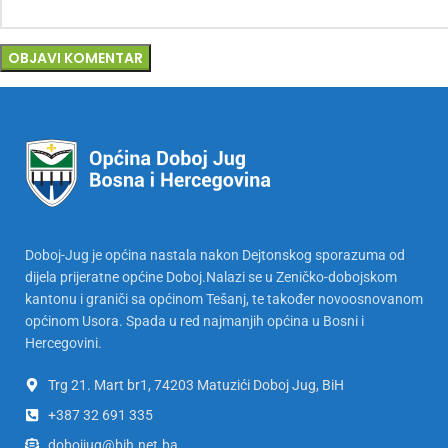
Doboj-Jug je općina nastala nakon Dejtonskog sporazuma od
dijela prijeratne općine Doboj.Nalazi se u Zeničko-dobojskom
kantonu i graniči sa općinom Tešanj, te također novoosnovanom
općinom Usora. Spada u red najmanjih općina u Bosni i
Hercegovini.
Trg 21. Mart br1, 74203 Matuzići Doboj Jug, BiH
+387 32 691 335
dobojjug@bih.net.ba