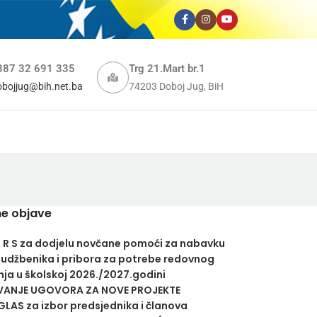
387 32 691 335
Trg 21.Mart br.1
obojjug@bih.net.ba
74203 Doboj Jug, BiH
e objave
U R S za dodjelu novčane pomoći za nabavku
 udžbenika i pribora za potrebe redovnog
ja u školskoj 2026./2027.godini
VANJE UGOVORA ZA NOVE PROJEKTE
LAS za izbor predsjednika i članova