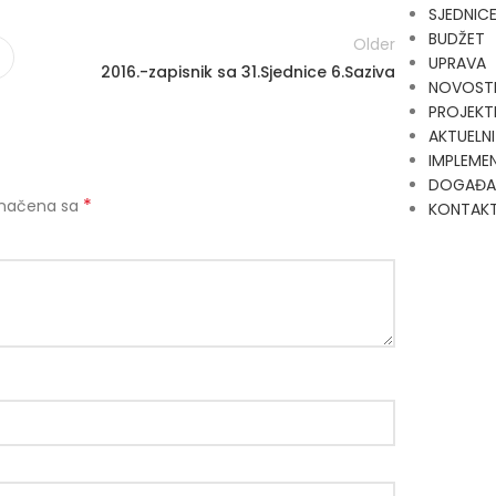
SJEDNIC
BUDŽET
Older
UPRAVA
2016.-zapisnik sa 31.Sjednice 6.Saziva
NOVOST
PROJEKT
AKTUELNI
IMPLEMEN
DOGAĐA
*
značena sa
KONTAK