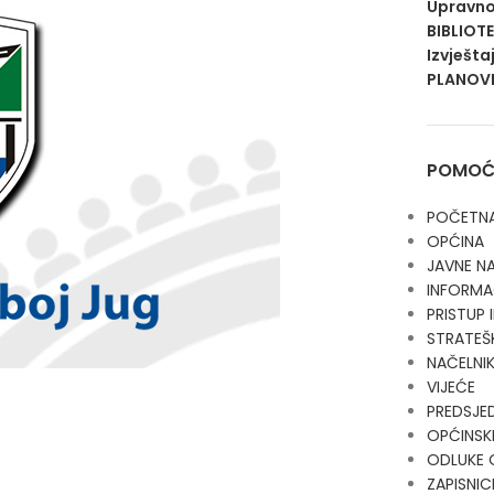
Upravno
BIBLIOT
Izvješta
PLANOVI
POMOĆN
POČETN
OPĆINA
JAVNE N
INFORMA
PRISTUP
STRATEŠ
NAČELNI
VIJEĆE
PREDSJE
OPĆINSKI
ODLUKE 
ZAPISNIC