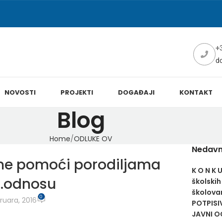
+
d
NOVOSTI
PROJEKTI
DOGAĐAJI
KONTAKT
Blog
Home
ODLUKE OV
Nedavn
ane pomoći porodiljama
K O N K 
d.odnosu
školskih
školovan
0
ruara, 2016
POTPISI
JAVNI OG