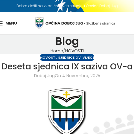
Dobro došli na zvaničnu web stranicu Općine Doboj Jug
MENU
Blog
Home
NOVOSTI
NOVOSTI
,
SJEDNICE OV
,
VIJECE
Deseta sjednica IX saziva OV-a
Doboj Jug
On 4 Novembra, 2025