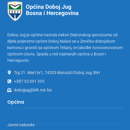
Doboj-Jug je općina nastala nakon Dejtonskog sporazuma od
dijela prijeratne općine Doboj.Nalazi se u Zeničko-dobojskom
kantonu i graniči sa općinom Tešanj, te također novoosnovanom
općinom Usora. Spada u red najmanjih općina u Bosni i
Hercegovini.
Trg 21. Mart br1, 74203 Matuzići Doboj Jug, BiH
+387 32 691 335
dobojjug@bih.net.ba
Općina
Javne nabavke