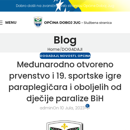
Dobro došli na zvaničnu web stranicu Općine Doboj Jug
MENU
Blog
Home
DOGADAJI
DOGADAJI
,
NOVOSTI
,
OPCINA
Međunarodno otvoreno
prvenstvo i 19. sportske igre
paraplegičara i oboljelih od
dječije paralize BiH
0
admin
On 10 Jula, 2023