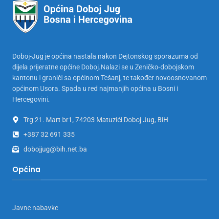
Doboj-Jug je općina nastala nakon Dejtonskog sporazuma od
dijela prijeratne općine Doboj.Nalazi se u Zeničko-dobojskom
kantonu i graniči sa općinom Tešanj, te također novoosnovanom
općinom Usora. Spada u red najmanjih općina u Bosni i
Hercegovini.
Trg 21. Mart br1, 74203 Matuzići Doboj Jug, BiH
+387 32 691 335
dobojjug@bih.net.ba
Općina
Javne nabavke