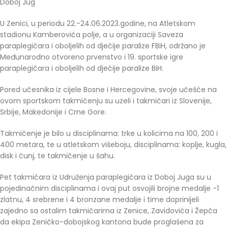
Doboj Jug
U Zenici, u periodu 22.-24.06.2023.godine, na Atletskom
stadionu Kamberovića polje, a u organizaciji Saveza
paraplegičara i oboljelih od dječije paralize FBiH, održano je
Međunarodno otvoreno prvenstvo i 19. sportske igre
paraplegičara i oboljelih od dječije paralize BiH.
Pored učesnika iz cijele Bosne i Hercegovine, svoje učešće na
ovom sportskom takmičenju su uzeli i takmičari iz Slovenije,
Srbije, Makedonije i Crne Gore.
Takmičenje je bilo u disciplinama: trke u kolicima na 100, 200 i
400 metara, te u atletskom višeboju, disciplinama: koplje, kugla,
disk i čunj, te takmičenje u šahu.
Pet takmičara iz Udruženja paraplegičara iz Doboj Juga su u
pojedinačnim disciplinama i ovaj put osvojili brojne medalje -1
zlatnu, 4 srebrene i 4 bronzane medalje i time doprinijeli
zajedno sa ostalim takmičarima iz Zenice, Zavidovića i Žepča
da ekipa Zeničko-dobojskog kantona bude proglašena za