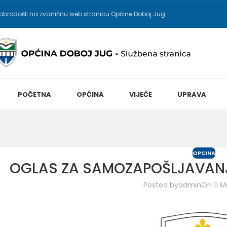
obrodošli na zvaničnu web stranicu Općine Doboj Jug
POČETNA
OPĆINA
VIJEĆE
UPRAVA
OPCINA
OGLAS ZA SAMOZAPOŠLJAVANJ
Posted by
admin
On 11 M