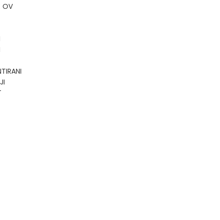
E OV
I
I
TIRANI
JI
T