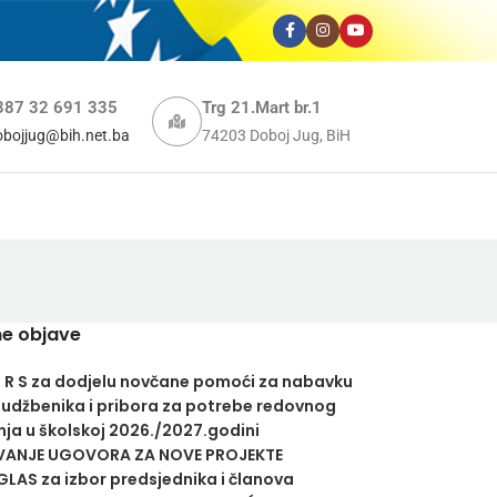
387 32 691 335
Trg 21.Mart br.1
obojjug@bih.net.ba
74203 Doboj Jug, BiH
e objave
U R S za dodjelu novčane pomoći za nabavku
 udžbenika i pribora za potrebe redovnog
ja u školskoj 2026./2027.godini
VANJE UGOVORA ZA NOVE PROJEKTE
LAS za izbor predsjednika i članova