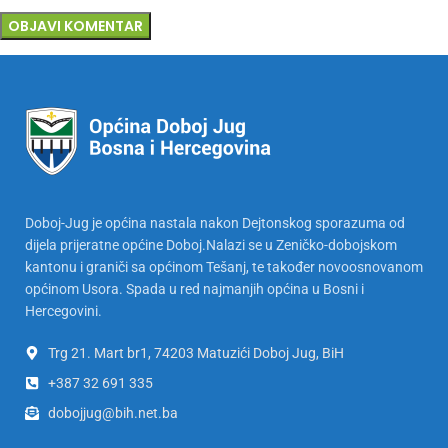
Doboj-Jug je općina nastala nakon Dejtonskog sporazuma od
dijela prijeratne općine Doboj.Nalazi se u Zeničko-dobojskom
kantonu i graniči sa općinom Tešanj, te također novoosnovanom
općinom Usora. Spada u red najmanjih općina u Bosni i
Hercegovini.
Trg 21. Mart br1, 74203 Matuzići Doboj Jug, BiH
+387 32 691 335
dobojjug@bih.net.ba