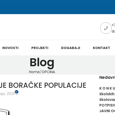
+
d
NOVOSTI
PROJEKTI
DOGAĐAJI
KONTAKT
Blog
Home
OPCINA
Nedavn
E BORAČKE POPULACIJE
K O N K 
0
aja, 2021
školskih
školovan
POTPISI
JAVNI OG