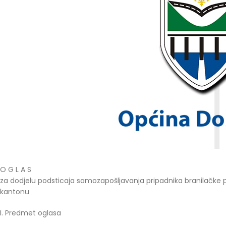
O G L A S
za dodjelu podsticaja samozapošljavanja pripadnika branilačke
kantonu
I. Predmet oglasa