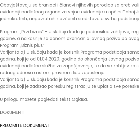
Obavještavaju se branioci i članovi njihovih porodica sa prebival
evidenciji nadležnog organa za vojne evidencije u općini Doboj
jednokratnih, nepovratnih novčanih sredstava u svrhu podsticaj
Program „Prvi biznis“ – u slučaju kada je podnosilac zahtjeva, regi
godine, a najkasnije sa danom okončanja javnog poziva po ovo
Program „Biznis plus“
Varijanta a) u slučaju kada je korisnik Programa podsticaja sam
godina, koji je od 01.04.2020. godine do okončanja Javnog poziva za
evidenciji nadležne službe za zapošljavanje, te da se zahtjev za 
radnog odnosa u istom pravnom licu zaposlenja.
Varijanta b) u slučaju kada je korisnik Programa podsticaja sam
godina, koji je zadržao poresku registraciju te uplatio sve poresk
U prilogu možete pogledati tekst Oglasa.
DOKUMENTI
PREUZMITE DOKUMENAT