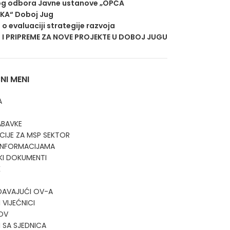
g odbora Javne ustanove „OPĆA
EKA“ Doboj Jug
j o evaluaciji strategije razvoja
 I PRIPREME ZA NOVE PROJEKTE U DOBOJ JUGU
I MENI
A
ABAVKE
CIJE ZA MSP SEKTOR
 INFORMACIJAMA
KI DOKUMENTI
K
DAVAJUĆI OV-A
 VIJEĆNICI
OV
I SA SJEDNICA