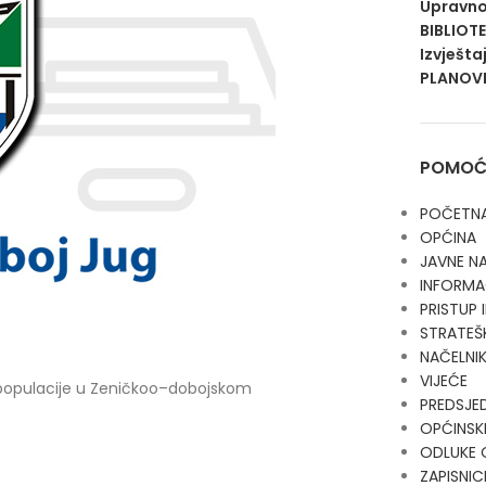
Upravno
BIBLIOT
Izvješta
PLANOVI
POMOĆN
POČETN
OPĆINA
JAVNE N
INFORMA
PRISTUP
STRATEŠ
NAČELNI
VIJEĆE
 populacije u Zeničkoo–dobojskom
PREDSJE
OPĆINSKI
ODLUKE 
ZAPISNIC