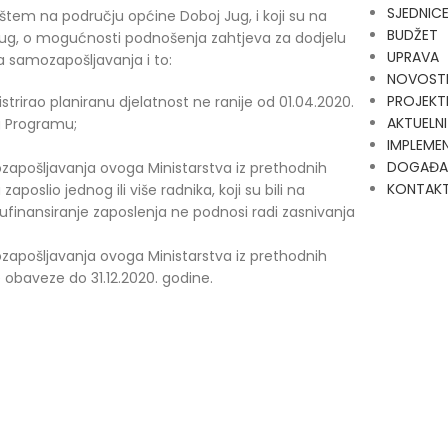
SJEDNIC
ištem na području općine Doboj Jug, i koji su na
BUDŽET
 Jug, o mogućnosti podnošenja zahtjeva za dodjelu
UPRAVA
a samozapošljavanja i to:
NOVOST
PROJEKT
strirao planiranu djelatnost ne ranije od 01.04.2020.
AKTUELNI
g Programu;
IMPLEMEN
DOGAĐA
ozapošljavanja ovoga Ministarstva iz prethodnih
KONTAK
poslio jednog ili više radnika, koji su bili na
sufinansiranje zaposlenja ne podnosi radi zasnivanja
ozapošljavanja ovoga Ministarstva iz prethodnih
e obaveze do 31.12.2020. godine.