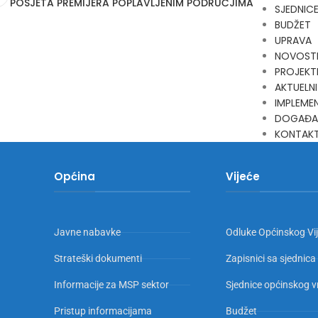
POSJETA PREMIJERA POPLAVLJENIM PODRUČJIMA
SJEDNIC
BUDŽET
UPRAVA
NOVOST
PROJEKT
AKTUELNI
IMPLEMEN
DOGAĐA
KONTAK
Općina
Vijeće
Javne nabavke
Odluke Općinskog Vi
Strateški dokumenti
Zapisnici sa sjednica
Informacije za MSP sektor
Sjednice općinskog v
Pristup informacijama
Budžet