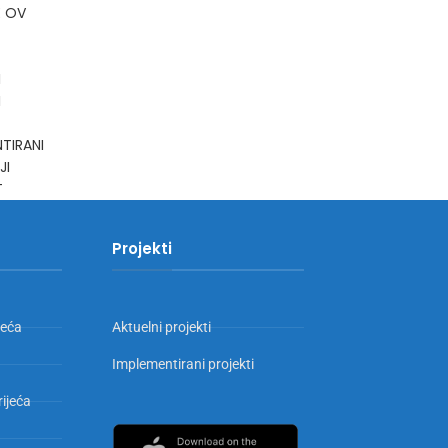
E OV
I
I
TIRANI
JI
T
Projekti
jeća
Aktuelni projekti
Implementirani projekti
rijeća