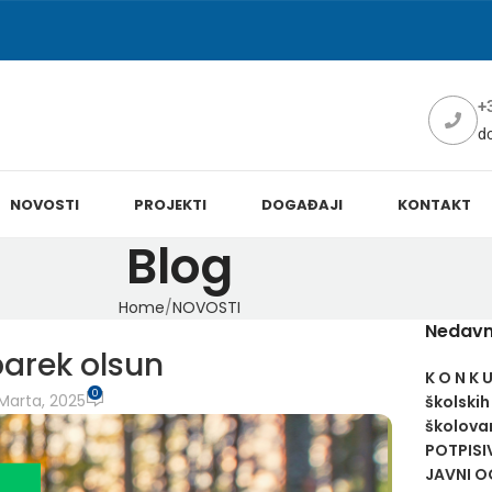
+
d
NOVOSTI
PROJEKTI
DOGAĐAJI
KONTAKT
Blog
Home
NOVOSTI
Nedavn
arek olsun
K O N K 
0
Marta, 2025
školskih
školovan
POTPISI
JAVNI OG