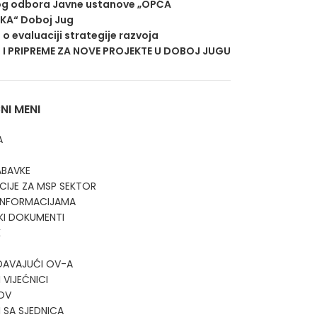
g odbora Javne ustanove „OPĆA
EKA“ Doboj Jug
j o evaluaciji strategije razvoja
 I PRIPREME ZA NOVE PROJEKTE U DOBOJ JUGU
I MENI
A
ABAVKE
CIJE ZA MSP SEKTOR
 INFORMACIJAMA
KI DOKUMENTI
K
DAVAJUĆI OV-A
 VIJEĆNICI
OV
I SA SJEDNICA