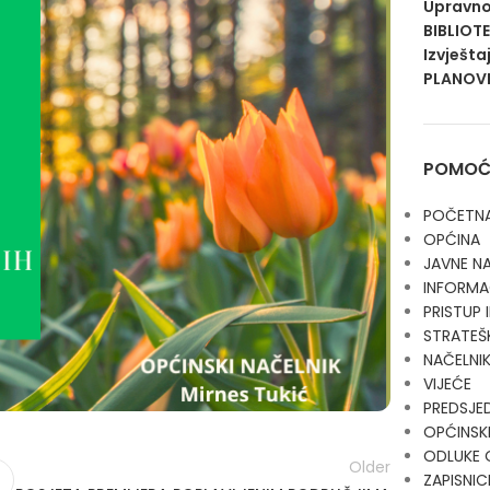
Upravno
BIBLIOT
Izvješta
PLANOVI
POMOĆN
POČETN
OPĆINA
JAVNE N
INFORMA
PRISTUP
STRATEŠ
NAČELNI
VIJEĆE
PREDSJE
OPĆINSKI
ODLUKE 
Older
ZAPISNIC