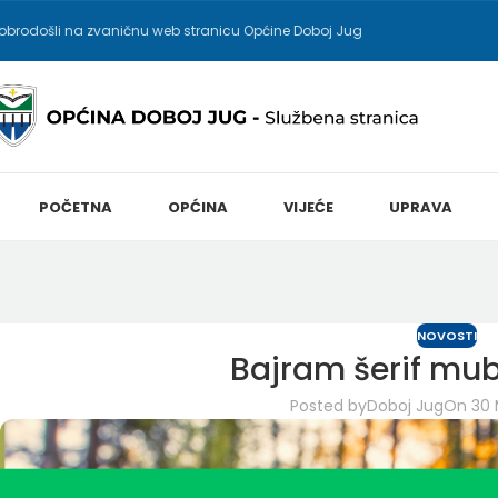
obrodošli na zvaničnu web stranicu Općine Doboj Jug
POČETNA
OPĆINA
VIJEĆE
UPRAVA
NOVOSTI
Bajram šerif mub
Posted by
Doboj Jug
On 30 