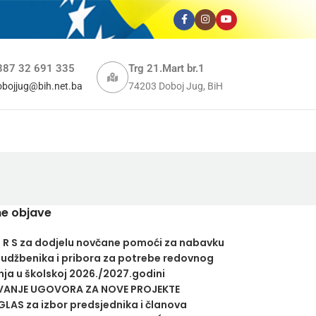
387 32 691 335
Trg 21.Mart br.1
obojjug@bih.net.ba
74203 Doboj Jug, BiH
e objave
U R S za dodjelu novčane pomoći za nabavku
 udžbenika i pribora za potrebe redovnog
ja u školskoj 2026./2027.godini
VANJE UGOVORA ZA NOVE PROJEKTE
LAS za izbor predsjednika i članova