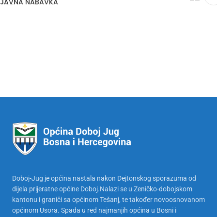
JAVNA NABAVKA
Doboj-Jug je općina nastala nakon Dejtonskog sporazuma od
dijela prijeratne općine Doboj.Nalazi se u Zeničko-dobojskom
kantonu i graniči sa općinom Tešanj, te također novoosnovanom
općinom Usora. Spada u red najmanjih općina u Bosni i