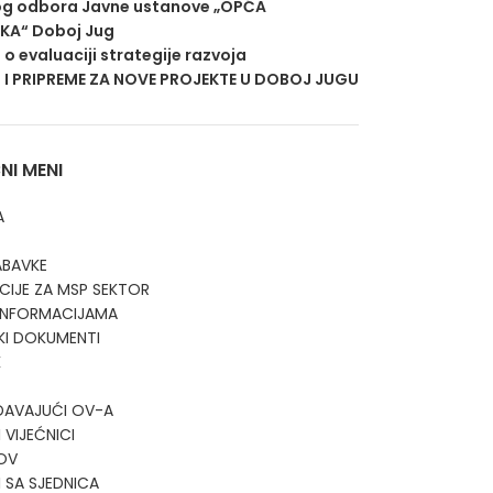
g odbora Javne ustanove „OPĆA
EKA“ Doboj Jug
j o evaluaciji strategije razvoja
 I PRIPREME ZA NOVE PROJEKTE U DOBOJ JUGU
I MENI
A
ABAVKE
CIJE ZA MSP SEKTOR
 INFORMACIJAMA
KI DOKUMENTI
K
DAVAJUĆI OV-A
 VIJEĆNICI
OV
I SA SJEDNICA