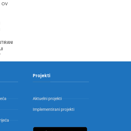
E OV
I
I
TIRANI
JI
T
Projekti
jeća
Aktuelni projekti
Implementirani projekti
rijeća