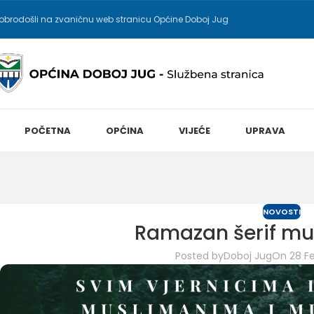
obrodošli na zvaničnu web stranicu Općine Doboj Jug
POČETNA
OPĆINA
VIJEĆE
UPRAVA
NOVOSTI
Ramazan šerif mu
Posted by
Doboj Jug
On 28 Fe