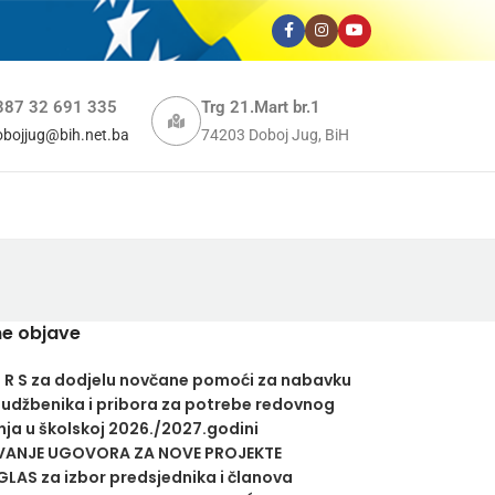
387 32 691 335
Trg 21.Mart br.1
obojjug@bih.net.ba
74203 Doboj Jug, BiH
e objave
U R S za dodjelu novčane pomoći za nabavku
 udžbenika i pribora za potrebe redovnog
ja u školskoj 2026./2027.godini
VANJE UGOVORA ZA NOVE PROJEKTE
LAS za izbor predsjednika i članova