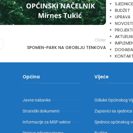
SJEDNIC
BUDŽET
UPRAVA
NOVOST
PROJEKT
AKTUELNI
Older
IMPLEMEN
SPOMEN-PARK NA GROBLJU TENKOVA
DOGAĐA
KONTAK
Općina
Vijeće
Javne nabavke
Odluke Općinskog Vi
Strateški dokumenti
Zapisnici sa sjednica
Informacije za MSP sektor
Sjednice općinskog v