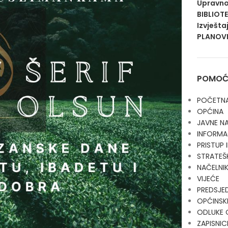
Upravno
BIBLIOT
Izvješta
PLANOVI
POMOĆN
POČETN
OPĆINA
JAVNE N
INFORMA
PRISTUP
STRATEŠ
NAČELNI
VIJEĆE
PREDSJE
OPĆINSKI
ODLUKE 
ZAPISNIC