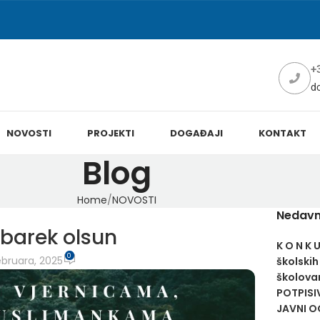
+
d
NOVOSTI
PROJEKTI
DOGAĐAJI
KONTAKT
Blog
Home
NOVOSTI
Nedavn
barek olsun
K O N K 
0
bruara, 2025
školskih
školovan
POTPISI
JAVNI OG