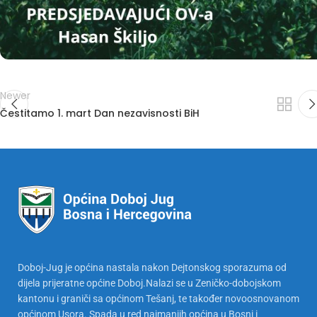
Newer
Čestitamo 1. mart Dan nezavisnosti BiH
Doboj-Jug je općina nastala nakon Dejtonskog sporazuma od
dijela prijeratne općine Doboj.Nalazi se u Zeničko-dobojskom
kantonu i graniči sa općinom Tešanj, te također novoosnovanom
općinom Usora. Spada u red najmanjih općina u Bosni i