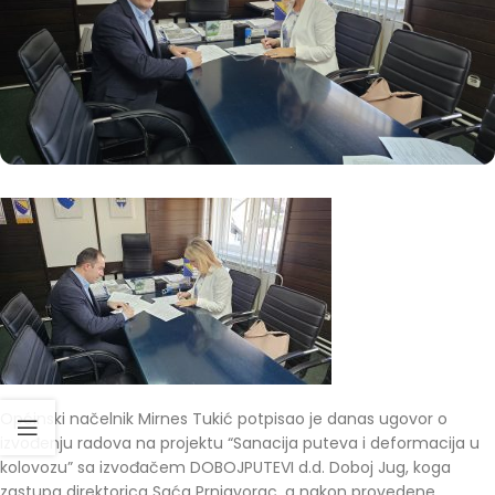
Općinski načelnik Mirnes Tukić potpisao je danas ugovor o
izvođenju radova na projektu “Sanacija puteva i deformacija u
kolovozu” sa izvođačem DOBOJPUTEVI d.d. Doboj Jug, koga
zastupa direktorica Saća Prnjavorac, a nakon provedene