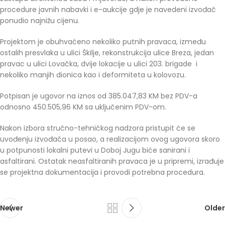
procedure javnih nabavki i e-aukcije gdje je navedeni izvođač
ponudio najnižu cijenu.
Projektom je obuhvaćeno nekoliko putnih pravaca, između
ostalih presvlaka u ulici Škilje, rekonstrukcija ulice Breza, jedan
pravac u ulici Lovačka, dvije lokacije u ulici 203. brigade i
nekoliko manjih dionica kao i deformiteta u kolovozu.
Potpisan je ugovor na iznos od 385.047,83 KM bez PDV-a
odnosno 450.505,96 KM sa uključenim PDV-om.
Nakon izbora stručno-tehničkog nadzora pristupit će se
uvođenju izvođača u posao, a realizacijom ovog ugovora skoro
u potpunosti lokalni putevi u Doboj Jugu biće sanirani i
asfaltirani. Ostatak neasfaltiranih pravaca je u pripremi, izrađuje
se projektna dokumentacija i provodi potrebna procedura.
Newer
Older