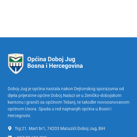
Doboj-Jug je općina nastala nakon Dejtonskog sporazuma od
dijela prijeratne općine Doboj.Nalazi se u Zeničko-dobojskom
kantonu i graniči sa općinom Tešanj, te također novoosnovanom
općinom Usora. Spada u red najmanjih općina u Bosni i
Hercegovini.
Trg 21. Mart br1, 74203 Matuzići Doboj Jug, BiH