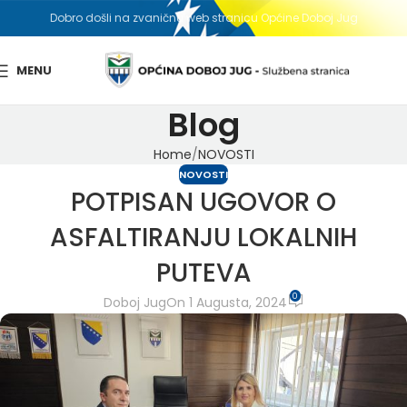
Dobro došli na zvaničnu web stranicu Općine Doboj Jug
MENU
Blog
Home
NOVOSTI
NOVOSTI
POTPISAN UGOVOR O
ASFALTIRANJU LOKALNIH
PUTEVA
0
Doboj Jug
On 1 Augusta, 2024