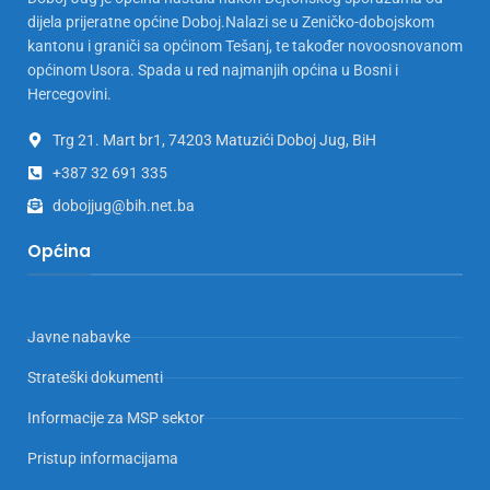
dijela prijeratne općine Doboj.Nalazi se u Zeničko-dobojskom
kantonu i graniči sa općinom Tešanj, te također novoosnovanom
općinom Usora. Spada u red najmanjih općina u Bosni i
Hercegovini.
Trg 21. Mart br1, 74203 Matuzići Doboj Jug, BiH
+387 32 691 335
dobojjug@bih.net.ba
Općina
Javne nabavke
Strateški dokumenti
Informacije za MSP sektor
Pristup informacijama