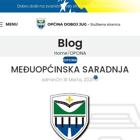
Dobro došli na zvaničnu web stranicu Općine Doboj Jug
MENU
Blog
Home
OPCINA
OPCINA
MEĐUOPĆINSKA SARADNJA
0
admin
On 18 Marta, 2021