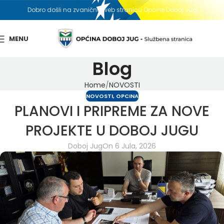
Dobro došli na zvaničnu web stranicu Općine Doboj Jug
MENU
Blog
Home
NOVOSTI
NOVOSTI
,
OPCINA
PLANOVI I PRIPREME ZA NOVE
PROJEKTE U DOBOJ JUGU
Doboj Jug
On 6 Jula, 2026