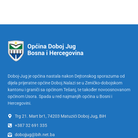
Doboj-Jug je općina nastala nakon Dejtonskog sporazuma od
dijela prijeratne općine Doboj.Nalazi se u Zeničko-dobojskom
kantonu i graniči sa općinom Tešanj, te također novoosnovanom
općinom Usora. Spada u red najmanjih općina u Bosni i
Hercegovini.
Trg 21. Mart br1, 74203 Matuzići Doboj Jug, BiH
+387 32 691 335
dobojjug@bih.net.ba