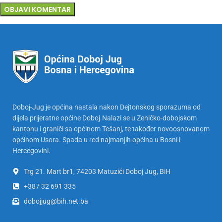
Doboj-Jug je općina nastala nakon Dejtonskog sporazuma od
dijela prijeratne općine Doboj.Nalazi se u Zeničko-dobojskom
kantonu i graniči sa općinom Tešanj, te također novoosnovanom
općinom Usora. Spada u red najmanjih općina u Bosni i
Hercegovini.
Trg 21. Mart br1, 74203 Matuzići Doboj Jug, BiH
+387 32 691 335
dobojjug@bih.net.ba