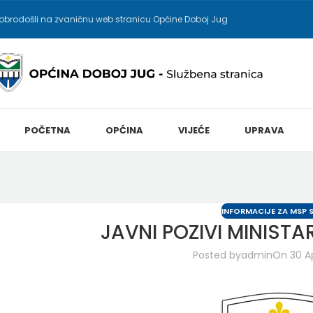
obrodošli na zvaničnu web stranicu Općine Doboj Jug
POČETNA
OPĆINA
VIJEĆE
UPRAVA
INFORMACIJE ZA MSP 
JAVNI POZIVI MINISTA
Posted by
admin
On 30 Ap