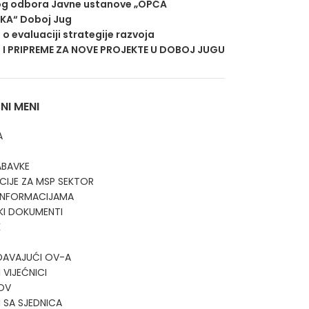
g odbora Javne ustanove „OPĆA
EKA“ Doboj Jug
j o evaluaciji strategije razvoja
 I PRIPREME ZA NOVE PROJEKTE U DOBOJ JUGU
I MENI
A
ABAVKE
CIJE ZA MSP SEKTOR
 INFORMACIJAMA
KI DOKUMENTI
K
DAVAJUĆI OV-A
 VIJEĆNICI
OV
I SA SJEDNICA