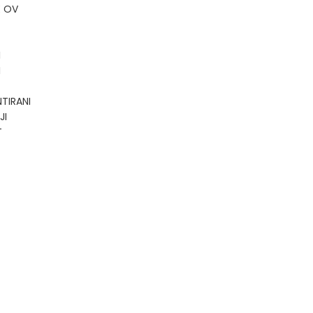
E OV
I
I
TIRANI
JI
T