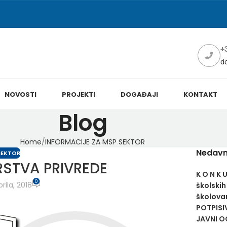
+
d
NOVOSTI
PROJEKTI
DOGAĐAJI
KONTAKT
Blog
Home
INFORMACIJE ZA MSP SEKTOR
Nedavn
SEKTOR
RSTVA PRIVREDE
K O N K 
0
rila, 2018
školskih
školovan
POTPISI
JAVNI OG