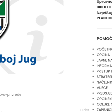
Upravno
BIBLIOT
Izvješta
PLANOVI
POMOĆN
POČETN
OPĆINA
JAVNE N
INFORMA
PRISTUP
STRATEŠ
NAČELNI
VIJEĆE
PREDSJE
tva-privrede
OPĆINSKI
ODLUKE 
ZAPISNIC
Older