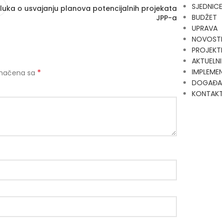
SJEDNIC
luka o usvajanju planova potencijalnih projekata
BUDŽET
JPP-a
UPRAVA
NOVOST
PROJEKT
AKTUELNI
*
IMPLEMEN
značena sa
DOGAĐA
KONTAK