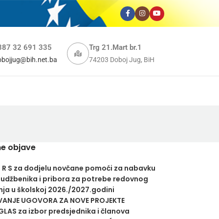
387 32 691 335
Trg 21.Mart br.1
obojjug@bih.net.ba
74203 Doboj Jug, BiH
e objave
U R S za dodjelu novčane pomoći za nabavku
 udžbenika i pribora za potrebe redovnog
ja u školskoj 2026./2027.godini
VANJE UGOVORA ZA NOVE PROJEKTE
LAS za izbor predsjednika i članova