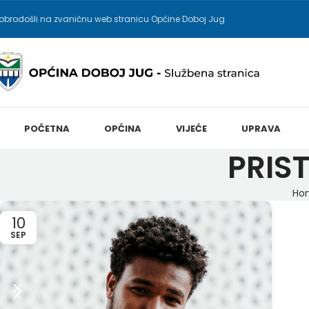
obrodošli na zvaničnu web stranicu Općine Doboj Jug
POČETNA
OPĆINA
VIJEĆE
UPRAVA
PRIS
Ho
10
SEP