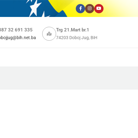
387 32 691 335
Trg 21.Mart br.1
obojjug@bih.net.ba
74203 Doboj Jug, BiH