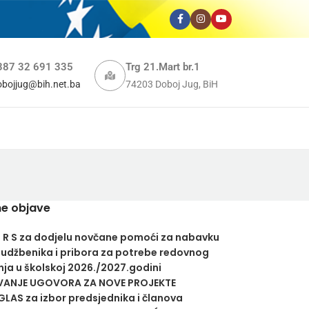
387 32 691 335
Trg 21.Mart br.1
obojjug@bih.net.ba
74203 Doboj Jug, BiH
e objave
U R S za dodjelu novčane pomoći za nabavku
 udžbenika i pribora za potrebe redovnog
ja u školskoj 2026./2027.godini
VANJE UGOVORA ZA NOVE PROJEKTE
LAS za izbor predsjednika i članova