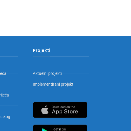
Projekti
jeća
Aktuelni projekti
Implementirani projekti
rijeća
inskog