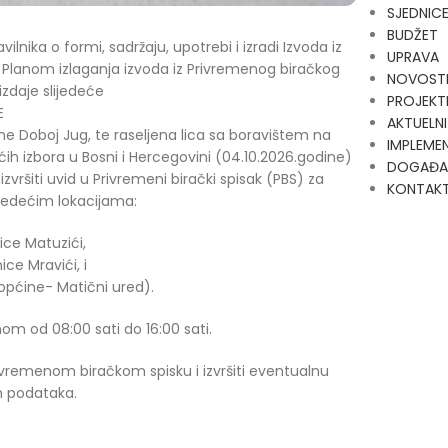
SJEDNIC
BUDŽET
lnika o formi, sadržaju, upotrebi i izradi Izvoda iz
UPRAVA
 i Planom izlaganja izvoda iz Privremenog biračkog
NOVOST
zdaje slijedeće
PROJEKT
E
AKTUELNI
e Doboj Jug, te raseljena lica sa boravištem na
IMPLEMEN
h izbora u Bosni i Hercegovini (04.10.2026.godine)
DOGAĐA
ršiti uvid u Privremeni birački spisak (PBS) za
KONTAK
ijedećim lokacijama:
nice Matuzići,
ice Mravići, i
 općine- Matični ured).
om od 08:00 sati do 16:00 sati.
ivremenom biračkom spisku i izvršiti eventualnu
ih podataka.