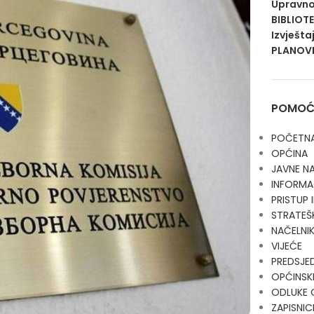
Upravno
BIBLIOT
Izvješta
PLANOVI
POMOĆN
POČETN
OPĆINA
JAVNE N
INFORMA
PRISTUP
STRATEŠ
NAČELNI
VIJEĆE
PREDSJE
OPĆINSKI
ODLUKE 
ZAPISNIC