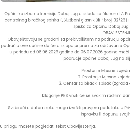
Općinska izborna komisija Doboj Jug u skladu sa članom 17. Pravi
centralnog biračkog spiska („Službeni glasnik BiH“ broj: 32/26)
spiska za Općinu Doboj Jug i
OBAVJEŠTENJ
Obavještavaju se građani sa prebivalištem na području općin
području ove općine da će u sklopu priprema za održavanje Opći
u periodu od 06.06.2026.godine do 06.07.2026.godine moći izv
područje općine Doboj Jug na sl
1. Prostorije Mjesne zajed
2. Prostorije Mjesne zajedn
3. Centar za birački spisak (zgrada
Izlaganje PBS vršiti će se svakim radnim dan
Svi birači u datom roku mogu izvršiti provjeru podataka u Pr
ispravku ili dopunu svoj
U prilogu možete pogledati tekst Obaviještenja.