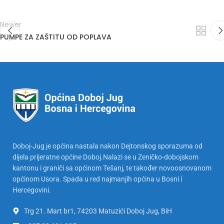
Newer
PUMPE ZA ZAŠTITU OD POPLAVA
Doboj-Jug je općina nastala nakon Dejtonskog sporazuma od
dijela prijeratne općine Doboj.Nalazi se u Zeničko-dobojskom
kantonu i graniči sa općinom Tešanj, te također novoosnovanom
općinom Usora. Spada u red najmanjih općina u Bosni i
Hercegovini.
Trg 21. Mart br1, 74203 Matuzići Doboj Jug, BiH