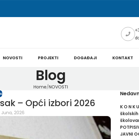
+
d
NOVOSTI
PROJEKTI
DOGAĐAJI
KONTAKT
Blog
Home
NOVOSTI
Nedavn
A
isak – Opći izbori 2026
K O N K 
 Juna, 2026
školskih
školovan
POTPISI
JAVNI OG