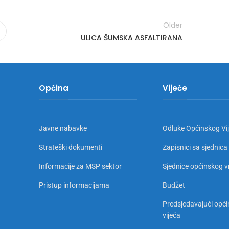
Older
ULICA ŠUMSKA ASFALTIRANA
Općina
Vijeće
Javne nabavke
Odluke Općinskog Vi
Strateški dokumenti
Zapisnici sa sjednica
Informacije za MSP sektor
Sjednice općinskog v
Pristup informacijama
Budžet
Predsjedavajući opć
vijeća