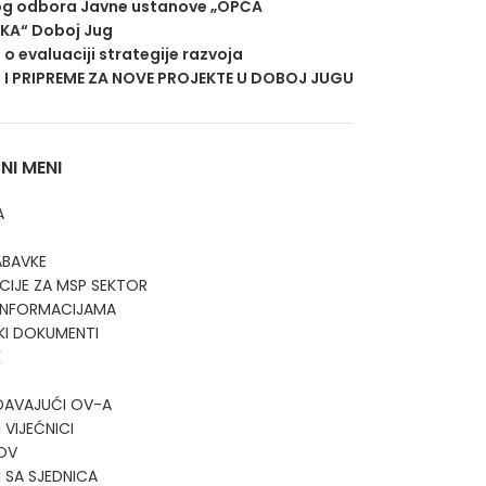
g odbora Javne ustanove „OPĆA
EKA“ Doboj Jug
j o evaluaciji strategije razvoja
 I PRIPREME ZA NOVE PROJEKTE U DOBOJ JUGU
I MENI
A
ABAVKE
CIJE ZA MSP SEKTOR
 INFORMACIJAMA
KI DOKUMENTI
K
DAVAJUĆI OV-A
 VIJEĆNICI
OV
I SA SJEDNICA