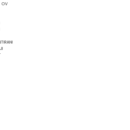
E OV
I
I
TIRANI
JI
T