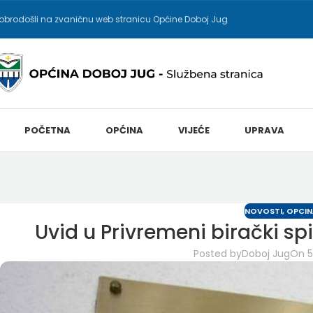
obrodošli na zvaničnu web stranicu Općine Doboj Jug
POČETNA
OPĆINA
VIJEĆE
UPRAVA
NOVOSTI
,
OPCIN
Uvid u Privremeni birački sp
Posted by
Doboj Jug
On 5