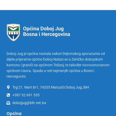
Doboj-Jug je općina nastala nakon Dejtonskog sporazuma od
dijela prijeratne općine Doboj.Nalazi se u Zeničko-dobojskom
kantonu i graniči sa općinom Tešanj, te također novoosnovanom
općinom Usora. Spada u red najmanjih općina u Bosni i
Hercegovini.
Trg 21. Mart br1, 74203 Matuzići Doboj Jug, BiH
+387 32 691 335
dobojjug@bih.net.ba
Općina