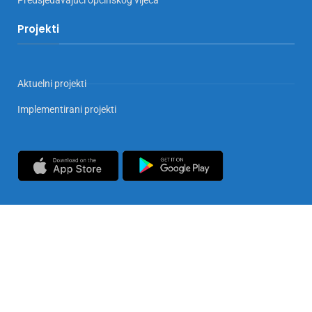
Predsjedavajući općinskog vijeća
Projekti
Aktuelni projekti
Implementirani projekti
Copyrights © 2025 Općina Doboj Jug. Sva prava zadržana
Privatnost i zaštita podataka