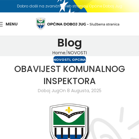
Dobro došli na zvaničnu web stranicu Općine Doboj Jug
MENU
Blog
Home
NOVOSTI
NOVOSTI
,
OPCINA
OBAVIJEST KOMUNALNOG
INSPEKTORA
Doboj Jug
On 8 Augusta, 2025