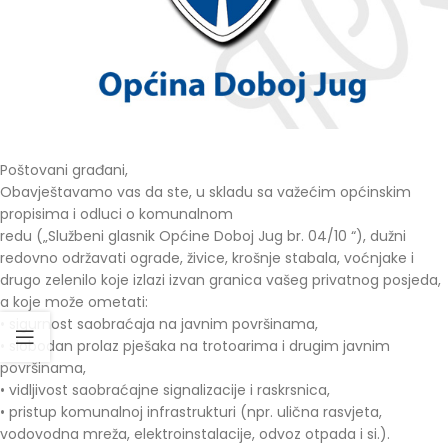
Poštovani građani,
Obavještavamo vas da ste, u skladu sa važećim općinskim
propisima i odluci o komunalnom
redu („Službeni glasnik Općine Doboj Jug br. 04/10 “), dužni
redovno održavati ograde, živice, krošnje stabala, voćnjake i
drugo zelenilo koje izlazi izvan granica vašeg privatnog posjeda,
a koje može ometati:
• sigurnost saobraćaja na javnim površinama,
• slobodan prolaz pješaka na trotoarima i drugim javnim
površinama,
• vidljivost saobraćajne signalizacije i raskrsnica,
• pristup komunalnoj infrastrukturi (npr. ulična rasvjeta,
vodovodna mreža, elektroinstalacije, odvoz otpada i si.).