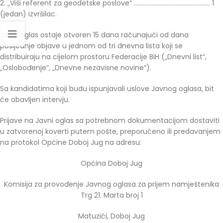
2. „Viši referent za geodetske poslove“ …………………………………………… 1
(jedan) izvršilac.
Javni oglas ostaje otvoren 15 dana računajući od dana
posljednje objave u jednom od tri dnevna lista koji se
distribuiraju na cijelom prostoru Federacije BiH („Dnevni list“,
„Oslobođenje“, „Dnevne nezavisne novine“).
Sa kandidatima koji budu ispunjavali uslove Javnog oglasa, bit
će obavljen intervju.
Prijave na Javni oglas sa potrebnom dokumentacijom dostaviti
u zatvorenoj koverti putem pošte, preporučeno ili predavanjem
na protokol Općine Doboj Jug na adresu:
Općina Doboj Jug
Komisija za provođenje Javnog oglasa za prijem namještenika
Trg 21. Marta broj 1
Matuzići, Doboj Jug