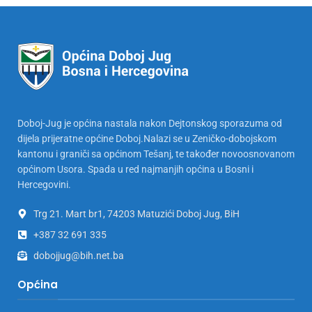
Doboj-Jug je općina nastala nakon Dejtonskog sporazuma od
dijela prijeratne općine Doboj.Nalazi se u Zeničko-dobojskom
kantonu i graniči sa općinom Tešanj, te također novoosnovanom
općinom Usora. Spada u red najmanjih općina u Bosni i
Hercegovini.
Trg 21. Mart br1, 74203 Matuzići Doboj Jug, BiH
+387 32 691 335
dobojjug@bih.net.ba
Općina