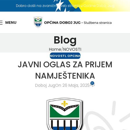
Dobro došli na zvaničnu web stranicu Općine Doboj Jug
MENU
Blog
Home
NOVOSTI
NOVOSTI
,
OPCINA
JAVNI OGLAS ZA PRIJEM
NAMJEŠTENIKA
0
Doboj Jug
On 26 Maja, 2025