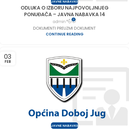
JAVNE NABAVKE
ODLUKA O IZBORU NAJPOVOLJNIJEG
PONUĐAČA – JAVNA NABAVKA 14
0
admin
DOKUMENTI PREUZMI DOKUMENT
CONTINUE READING
03
FEB
JAVNE NABAVKE