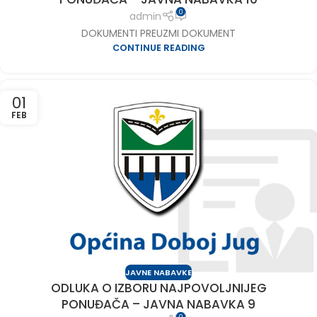
0
admin
DOKUMENTI PREUZMI DOKUMENT
CONTINUE READING
01
FEB
JAVNE NABAVKE
ODLUKA O IZBORU NAJPOVOLJNIJEG
PONUĐAČA – JAVNA NABAVKA 9
0