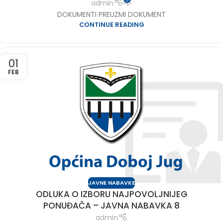
admin
DOKUMENTI PREUZMI DOKUMENT
CONTINUE READING
01
FEB
JAVNE NABAVKE
ODLUKA O IZBORU NAJPOVOLJNIJEG
PONUĐAČA – JAVNA NABAVKA 8
admin