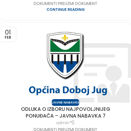
DOKUMENTI PREUZMI DOKUMENT
CONTINUE READING
01
FEB
JAVNE NABAVKE
ODLUKA O IZBORU NAJPOVOLJNIJEG
PONUĐAČA – JAVNA NABAVKA 7
admin
DOKUMENTI PREUZMI DOKUMENT