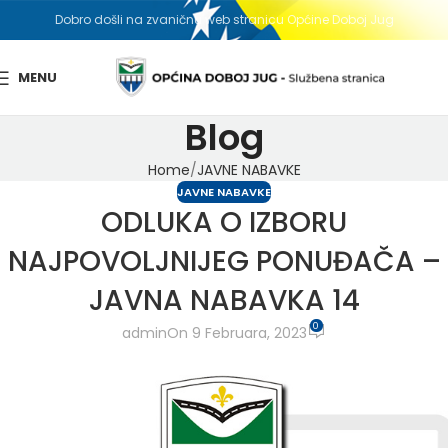
Dobro došli na zvaničnu web stranicu Općine Doboj Jug
MENU
Blog
Home
JAVNE NABAVKE
JAVNE NABAVKE
ODLUKA O IZBORU
NAJPOVOLJNIJEG PONUĐAČA –
JAVNA NABAVKA 14
0
admin
On 9 Februara, 2023