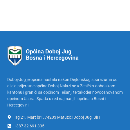
Doboj-Jug je općina nastala nakon Dejtonskog sporazuma od
dijela prijeratne općine Doboj.Nalazi se u Zeničko-dobojskom
kantonu i graniči sa općinom Tešanj, te također novoosnovanom
općinom Usora. Spada u red najmanjih općina u Bosni i
Hercegovini.
Trg 21. Mart br1, 74203 Matuzići Doboj Jug, BiH
+387 32 691 335