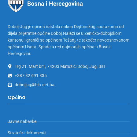
Doboj-Jug je općina nastala nakon Dejtonskog sporazuma od
dijela prijeratne općine Doboj.Nalazi se u Zeničko-dobojskom
kantonu i graniči sa općinom Tešanj, te također novoosnovanom
općinom Usora. Spada u red najmanjih općina u Bosni i
Hercegovini.
Trg 21. Mart br1, 74203 Matuzići Doboj Jug, BiH
+387 32 691 335
dobojjug@bih.net.ba
Općina
Javne nabavke
Strateški dokumenti