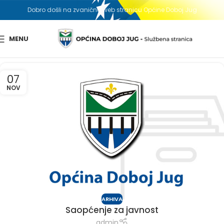
Dobro došli na zvaničnu web stranicu Općine Doboj Jug
MENU
07
NOV
ARHIVA
Saopćenje za javnost
admin