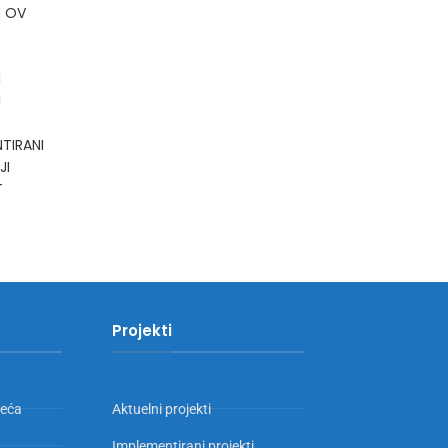
E OV
I
I
TIRANI
JI
T
Projekti
jeća
Aktuelni projekti
Implementirani projekti