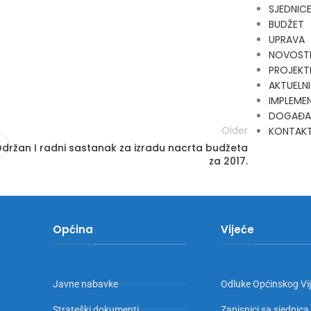
SJEDNIC
BUDŽET
UPRAVA
NOVOST
PROJEKT
AKTUELNI
IMPLEMEN
DOGAĐA
Older
KONTAK
držan I radni sastanak za izradu nacrta budžeta
za 2017.
Općina
Vijeće
Javne nabavke
Odluke Općinskog Vi
Strateški dokumenti
Zapisnici sa sjednica