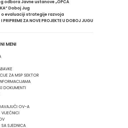
g odbora Javne ustanove „OPĆA
EKA“ Doboj Jug
j o evaluaciji strategije razvoja
 I PRIPREME ZA NOVE PROJEKTE U DOBOJ JUGU
I MENI
A
ABAVKE
CIJE ZA MSP SEKTOR
 INFORMACIJAMA
KI DOKUMENTI
K
DAVAJUĆI OV-A
 VIJEĆNICI
OV
I SA SJEDNICA