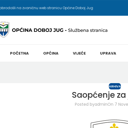
obrodošli na zvaničnu web stranicu Općine Doboj Jug
POČETNA
OPĆINA
VIJEĆE
UPRAVA
ARHIVA
Saopćenje za 
Posted by
admin
On 7 Nove