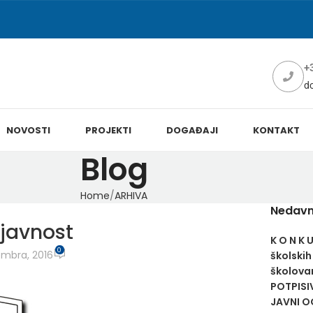
+
d
NOVOSTI
PROJEKTI
DOGAĐAJI
KONTAKT
Blog
Home
ARHIVA
Nedavn
javnost
K O N K 
0
mbra, 2016
školskih
školovan
POTPISI
JAVNI OG