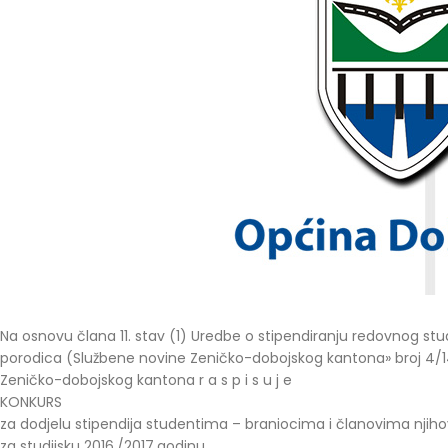
Na osnovu člana 11. stav (1) Uredbe o stipendiranju redovnog stud
porodica (Službene novine Zeničko-dobojskog kantona» broj 4/14
Zeničko-dobojskog kantona r a s p i s u j e
KONKURS
za dodjelu stipendija studentima – braniocima i članovima njiho
za studijsku 2016./2017.godinu