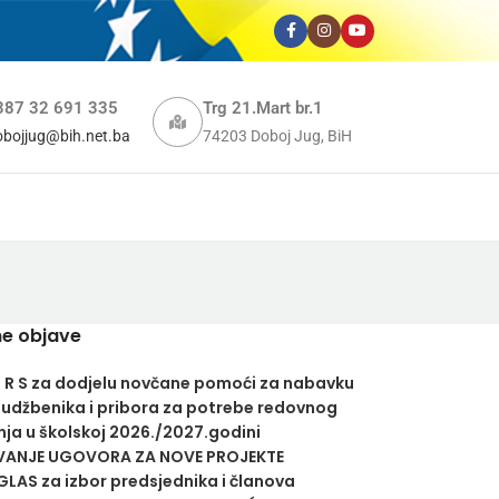
387 32 691 335
Trg 21.Mart br.1
obojjug@bih.net.ba
74203 Doboj Jug, BiH
e objave
U R S za dodjelu novčane pomoći za nabavku
 udžbenika i pribora za potrebe redovnog
ja u školskoj 2026./2027.godini
VANJE UGOVORA ZA NOVE PROJEKTE
LAS za izbor predsjednika i članova