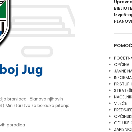
Upravno
BIBLIOT
Izvješta
PLANOVI
POMOĆN
POČETN
OPĆINA
JAVNE N
INFORMA
PRISTUP
STRATEŠ
NAČELNI
ija branilaca i članova njihovih
VIJEĆE
) Ministarstvo za boračka pitanja
PREDSJE
OPĆINSKI
ODLUKE 
vih porodica
ZAPISNIC