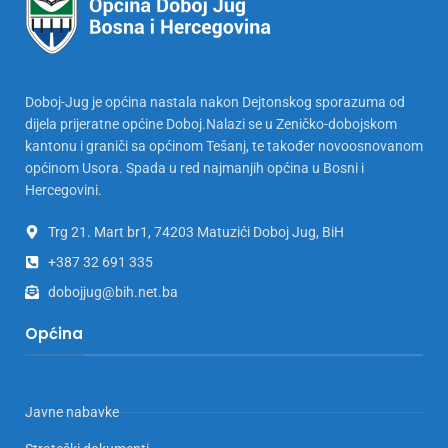
Doboj-Jug je općina nastala nakon Dejtonskog sporazuma od
dijela prijeratne općine Doboj.Nalazi se u Zeničko-dobojskom
kantonu i graniči sa općinom Tešanj, te također novoosnovanom
općinom Usora. Spada u red najmanjih općina u Bosni i
Hercegovini.
Trg 21. Mart br1, 74203 Matuzići Doboj Jug, BiH
+387 32 691 335
dobojjug@bih.net.ba
Općina
Javne nabavke