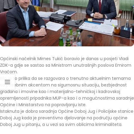
Općinski načelnik Mirnes Tukić boravio je danas u posjeti Vladi
ZDK-a gdje se sastao sa Ministrom unutrašnjih poslova Emirom
Vračom.
Bila je to prilika da se razgovara o trenutno aktuelnim temama
sa posebnim akcentom na sigurnosnu situaciju, bezbjednost
građana i imovine kao i materijalno-tehničkoj i kadrovskoj
opremljenosti pripadnika MUP-a kao i o mogućnostima saradnje
Općine i Ministarstva na popravljanju iste.
Istaknuta je dobra saradnja Općine Doboj Jug i Policijske stanice
Doboj Jug kada je preventivno djelovanje na području općine
Doboj Jug u pitanju, a u vezi sa svim oblicima kriminaliteta.