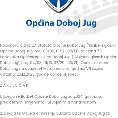
Na osnovu člana 23. Statuta Općine Doboj Jug (Službeni glasnik
Općine Doboj Jug, broj: 03/08, 01/12 i 02/13), te člana 79.
Poslovnika Općinskog vijeća Doboj Jug (“Službeni glasnik Općine
Doboj Jug”, broj: 04/08, 01/13, 02/20 i 03/21), Općinsko vijeće
Doboj Jug na dvadesetšestoj redovnoj sjednici VIII saziva
održanoj 26.12.2023. godine donosi slijedeći
Z A K L J U Č A K
1. Usvaja se Budžet Općine Doboj Jug za 2024. godinu sa
predloženim izmjenama i usvojenim amandmanom.
2. Usvaja se Odluka o izvršenju Budžeta Općine Doboj Jug za