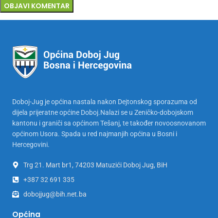
Doboj-Jug je općina nastala nakon Dejtonskog sporazuma od
dijela prijeratne općine Doboj.Nalazi se u Zeničko-dobojskom
kantonu i graniči sa općinom Tešanj, te također novoosnovanom
općinom Usora. Spada u red najmanjih općina u Bosni i
Hercegovini.
Trg 21. Mart br1, 74203 Matuzići Doboj Jug, BiH
+387 32 691 335
dobojjug@bih.net.ba
Općina