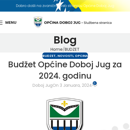
Dobro došli na zvaničnu web stranicu Općine Doboj Jug
MENU
Blog
Home
BUDZET
BUDZET
,
NOVOSTI
,
OPCINA
Budžet Općine Doboj Jug za
2024. godinu
0
Doboj Jug
On 3 Januara, 2024