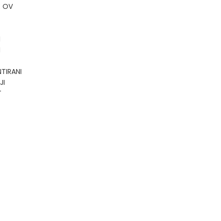
E OV
I
I
TIRANI
JI
T