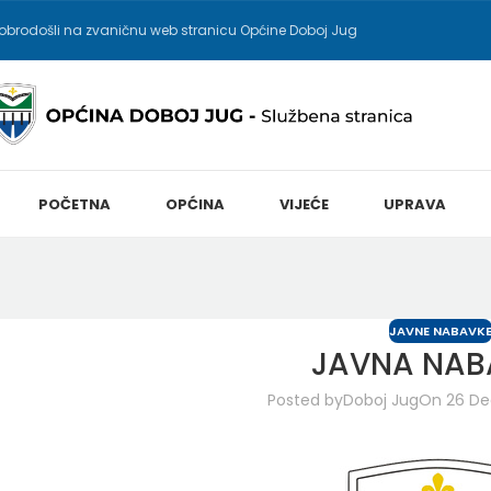
obrodošli na zvaničnu web stranicu Općine Doboj Jug
POČETNA
OPĆINA
VIJEĆE
UPRAVA
JAVNE NABAVK
JAVNA NAB
Posted by
Doboj Jug
On 26 De