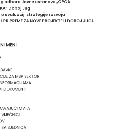
g odbora Javne ustanove „OPĆA
EKA“ Doboj Jug
j o evaluaciji strategije razvoja
 I PRIPREME ZA NOVE PROJEKTE U DOBOJ JUGU
I MENI
A
ABAVKE
CIJE ZA MSP SEKTOR
 INFORMACIJAMA
KI DOKUMENTI
K
DAVAJUĆI OV-A
 VIJEĆNICI
OV
I SA SJEDNICA