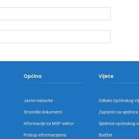
Općina
Vijeće
Javne nabavke
Odluke Općinskog Vi
Strateški dokumenti
Zapisnici sa sjednica
Informacije za MSP sektor
Sjednice općinskog v
Pristup informacijama
Budžet