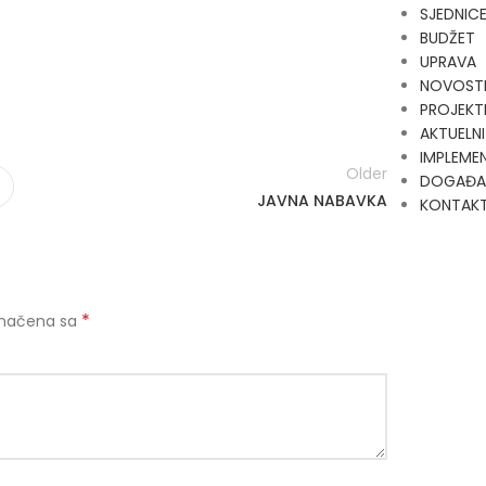
SJEDNIC
BUDŽET
UPRAVA
NOVOST
PROJEKT
AKTUELNI
IMPLEMEN
Older
DOGAĐA
JAVNA NABAVKA
KONTAK
*
značena sa