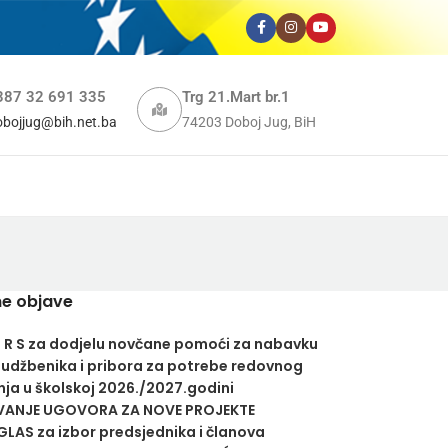
387 32 691 335
Trg 21.Mart br.1
obojjug@bih.net.ba
74203 Doboj Jug, BiH
e objave
U R S za dodjelu novčane pomoći za nabavku
 udžbenika i pribora za potrebe redovnog
ja u školskoj 2026./2027.godini
VANJE UGOVORA ZA NOVE PROJEKTE
LAS za izbor predsjednika i članova