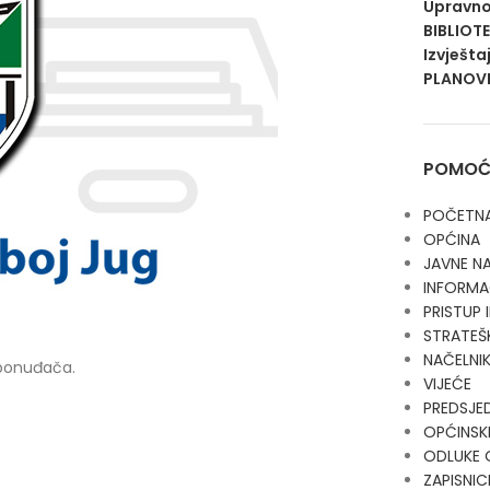
Upravno
BIBLIOT
Izvješta
PLANOVI
POMOĆN
POČETN
OPĆINA
JAVNE N
INFORMA
PRISTUP
STRATEŠ
NAČELNI
 ponuđača.
VIJEĆE
PREDSJE
OPĆINSKI
ODLUKE 
ZAPISNIC