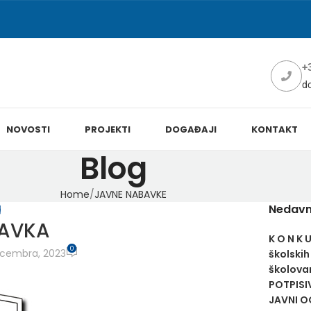
+
d
NOVOSTI
PROJEKTI
DOGAĐAJI
KONTAKT
Blog
Home
JAVNE NABAVKE
Nedavn
E
AVKA
K O N K 
0
cembra, 2023
školskih
školovan
POTPISI
JAVNI OG