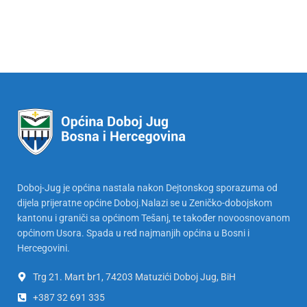
Doboj-Jug je općina nastala nakon Dejtonskog sporazuma od
dijela prijeratne općine Doboj.Nalazi se u Zeničko-dobojskom
kantonu i graniči sa općinom Tešanj, te također novoosnovanom
općinom Usora. Spada u red najmanjih općina u Bosni i
Hercegovini.
Trg 21. Mart br1, 74203 Matuzići Doboj Jug, BiH
+387 32 691 335