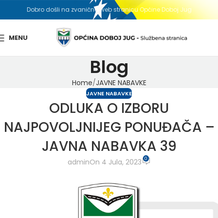
Dobro došli na zvaničnu web stranicu Općine Doboj Jug
MENU
Blog
Home
JAVNE NABAVKE
JAVNE NABAVKE
ODLUKA O IZBORU
NAJPOVOLJNIJEG PONUĐAČA –
JAVNA NABAVKA 39
0
admin
On 4 Jula, 2023