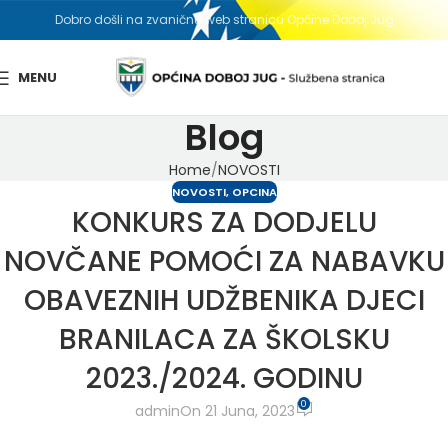
Dobro došli na zvaničnu web stranicu Općine Doboj Jug
MENU
Blog
Home
NOVOSTI
NOVOSTI
,
OPCINA
KONKURS ZA DODJELU
NOVČANE POMOĆI ZA NABAVKU
OBAVEZNIH UDŽBENIKA DJECI
BRANILACA ZA ŠKOLSKU
2023./2024. GODINU
0
admin
On 21 Juna, 2023