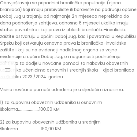
Obavještavaju se pripadnici branilačke populacije (djeca
branilaca) koji imaju prebivalište ili boravište na području općine
Doboj Jug u trajanju od najmanje 24 mjeseca neprekidno do
dana podnošenja zahtjeva, odnosno 6 mjeseci ukoliko imaju
status povratnika i koji prava iz oblasti branilačko-invalidske
zaštite ostvaruju u općini Doboj Jug, kao i povratnici u Republiku
Srpsku koji ostvaruju osnovna prava iz branilačko-invalidske
zaštite i koji su na evidenciji nadležnog organa za vojne
evidencije u općini Doboj Jug, o mogućnosti podnošenja
zahtjeva za dodjelu novčane pomoći za nabavku obaveznih
udžbenika učenicima osnovnih i srednjih škola – djeci branilaca
za školsku 2023./2024. godinu.
Visina novčane pomoći određena je u sljedećim iznosima:
1) za kupovinu obaveznih udžbenika u osnovnim
školama…………………..100,00 KM
2) za kupovinu obaveznih udžbenika u srednjim
školama…………………….150,00 KM