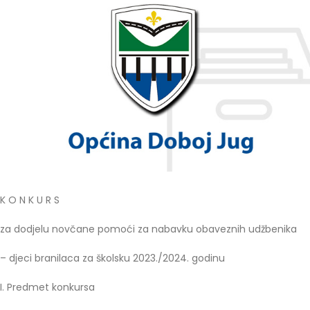
K O N K U R S
za dodjelu novčane pomoći za nabavku obaveznih udžbenika
– djeci branilaca za školsku 2023./2024. godinu
I. Predmet konkursa