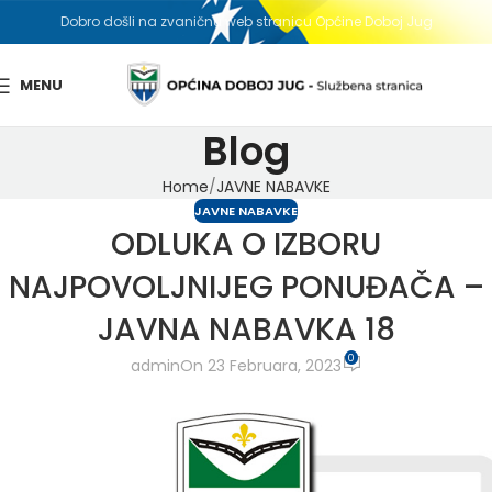
Dobro došli na zvaničnu web stranicu Općine Doboj Jug
MENU
Blog
Home
JAVNE NABAVKE
JAVNE NABAVKE
ODLUKA O IZBORU
NAJPOVOLJNIJEG PONUĐAČA –
JAVNA NABAVKA 18
0
admin
On 23 Februara, 2023