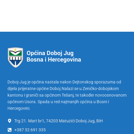
Doboj-Jug je općina nastala nakon Dejtonskog sporazuma od
dijela prijeratne općine Doboj.Nalazi se u Zeničko-dobojskom
kantonu i graniči sa općinom Tešanj, te također novoosnovanom
općinom Usora. Spada u red najmanjih općina u Bosni i
Hercegovini.
Trg 21. Mart br1, 74203 Matuzići Doboj Jug, BiH
+387 32 691 335