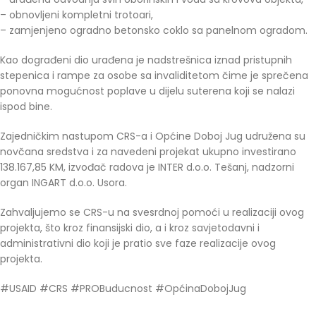
– obnovljeni kompletni trotoari,
– zamjenjeno ogradno betonsko coklo sa panelnom ogradom.
Kao dograđeni dio urađena je nadstrešnica iznad pristupnih
stepenica i rampe za osobe sa invaliditetom čime je sprečena
ponovna mogućnost poplave u dijelu suterena koji se nalazi
ispod bine.
Zajedničkim nastupom CRS-a i Općine Doboj Jug udružena su
novčana sredstva i za navedeni projekat ukupno investirano
138.167,85 KM, izvođač radova je INTER d.o.o. Tešanj, nadzorni
organ INGART d.o.o. Usora.
Zahvaljujemo se CRS-u na svesrdnoj pomoći u realizaciji ovog
projekta, što kroz finansijski dio, a i kroz savjetodavni i
administrativni dio koji je pratio sve faze realizacije ovog
projekta.
#USAID #CRS #PROBuducnost #OpćinaDobojJug