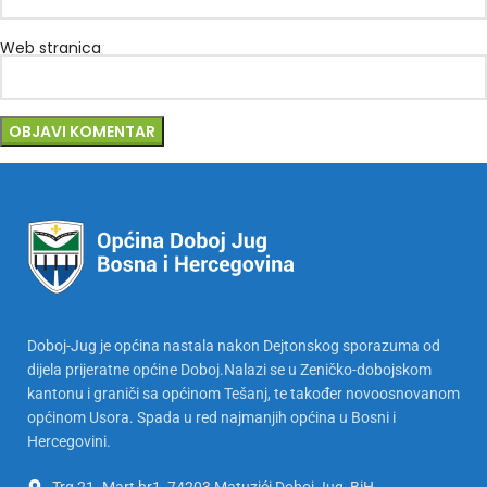
Web stranica
Doboj-Jug je općina nastala nakon Dejtonskog sporazuma od
dijela prijeratne općine Doboj.Nalazi se u Zeničko-dobojskom
kantonu i graniči sa općinom Tešanj, te također novoosnovanom
općinom Usora. Spada u red najmanjih općina u Bosni i
Hercegovini.
Trg 21. Mart br1, 74203 Matuzići Doboj Jug, BiH