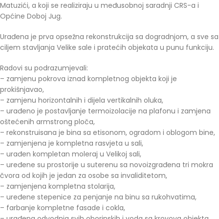
Matuzići, a koji se realiziraju u međusobnoj saradnji CRS-a i
Općine Doboj Jug.
Urađena je prva opsežna rekonstrukcija sa dogradnjom, a sve sa
ciljem stavljanja Velike sale i pratećih objekata u punu funkciju.
Radovi su podrazumjevali:
– zamjenu pokrova iznad kompletnog objekta koji je
prokišnjavao,
– zamjenu horizontalnih i dijela vertikalnih oluka,
– urađeno je postavljanje termoizolacije na plafonu i zamjena
oštećenih armstrong ploča,
– rekonstruisana je bina sa etisonom, ogradom i oblogom bine,
– zamjenjena je kompletna rasvjeta u sali,
– urađen kompletan moleraj u Velikoj sali,
– uređene su prostorije u suterenu sa novoizgrađena tri mokra
čvora od kojih je jedan za osobe sa invaliditetom,
– zamjenjena kompletna stolarija,
– uređene stepenice za penjanje na binu sa rukohvatima,
– farbanje kompletne fasade i cokla,
– urađena odvodnja svih oborinskih i voda sa krovova objekta,