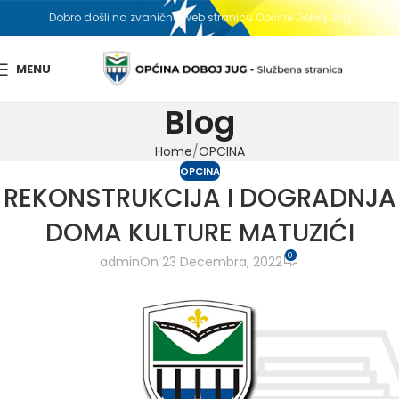
Dobro došli na zvaničnu web stranicu Općine Doboj Jug
MENU
Blog
Home
OPCINA
OPCINA
REKONSTRUKCIJA I DOGRADNJA
DOMA KULTURE MATUZIĆI
0
admin
On 23 Decembra, 2022