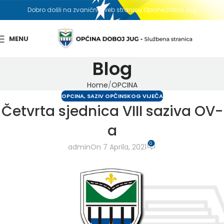
Dobro došli na zvaničnu web stranicu Općine Doboj Jug
MENU
Blog
Home
OPCINA
OPCINA
,
SAZIV OPĆINSKOG VIJEĆA
Četvrta sjednica VIII saziva OV-
a
0
admin
On 7 Aprila, 2021