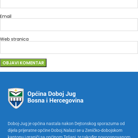
Email
Web stranica
Doboj-Jug je općina nastala nakon Dejtonskog sporazuma od
dijela prijeratne općine Doboj.Nalazi se u Zeničko-dobojskom
kantonu i graniči sa općinom Tešanj, te također novoosnovanom