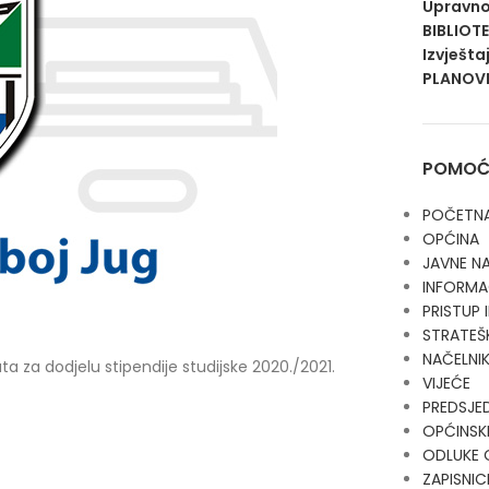
Upravno
BIBLIOT
Izvješta
PLANOVI
POMOĆN
POČETN
OPĆINA
JAVNE N
INFORMA
PRISTUP
STRATEŠ
NAČELNI
a za dodjelu stipendije studijske 2020./2021.
VIJEĆE
PREDSJE
OPĆINSKI
ODLUKE 
ZAPISNIC