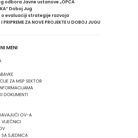
g odbora Javne ustanove „OPĆA
EKA“ Doboj Jug
j o evaluaciji strategije razvoja
 I PRIPREME ZA NOVE PROJEKTE U DOBOJ JUGU
I MENI
A
ABAVKE
CIJE ZA MSP SEKTOR
 INFORMACIJAMA
KI DOKUMENTI
K
DAVAJUĆI OV-A
 VIJEĆNICI
OV
I SA SJEDNICA