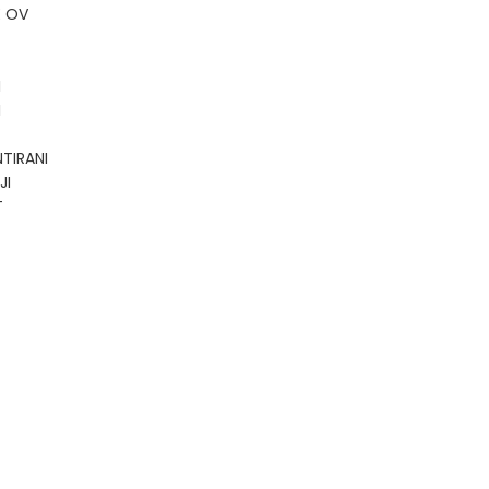
E OV
I
I
TIRANI
JI
T