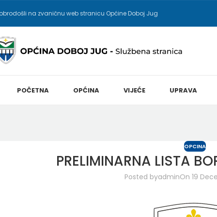
obrodošli na zvaničnu web stranicu Općine Doboj Jug
POČETNA
OPĆINA
VIJEĆE
UPRAVA
OPCINA
PRELIMINARNA LISTA BO
Posted by
admin
On 19 Dec