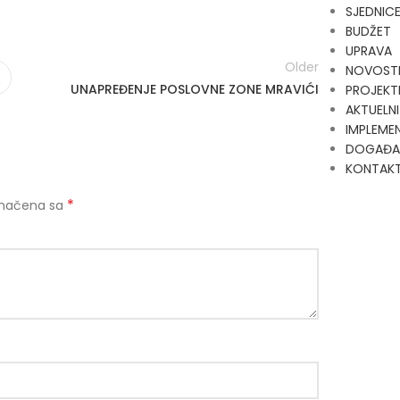
SJEDNIC
BUDŽET
UPRAVA
Older
NOVOST
UNAPREĐENJE POSLOVNE ZONE MRAVIĆI
PROJEKT
AKTUELNI
IMPLEMEN
DOGAĐA
KONTAK
*
značena sa