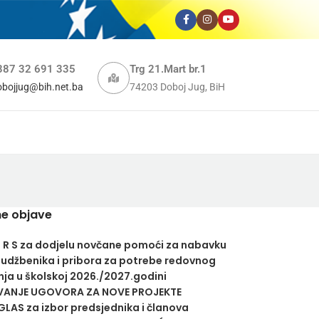
387 32 691 335
Trg 21.Mart br.1
obojjug@bih.net.ba
74203 Doboj Jug, BiH
e objave
U R S za dodjelu novčane pomoći za nabavku
 udžbenika i pribora za potrebe redovnog
ja u školskoj 2026./2027.godini
VANJE UGOVORA ZA NOVE PROJEKTE
LAS za izbor predsjednika i članova