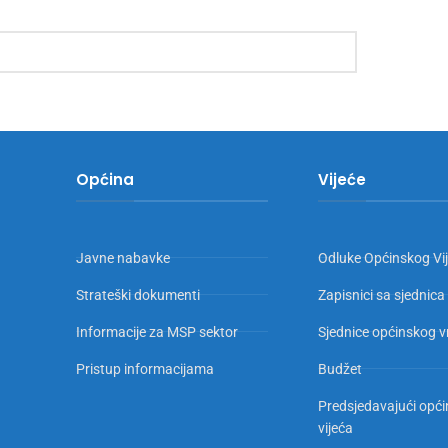
Općina
Vijeće
Javne nabavke
Odluke Općinskog Vi
Strateški dokumenti
Zapisnici sa sjednica
Informacije za MSP sektor
Sjednice općinskog v
Pristup informacijama
Budžet
Predsjedavajući opć
vijeća