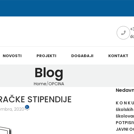
+
d
NOVOSTI
PROJEKTI
DOGAĐAJI
KONTAKT
Blog
Home
OPCINA
Nedavn
RAČKE STIPENDIJE
K O N K 
0
embra, 2020
školskih
školovan
POTPISI
JAVNI OG