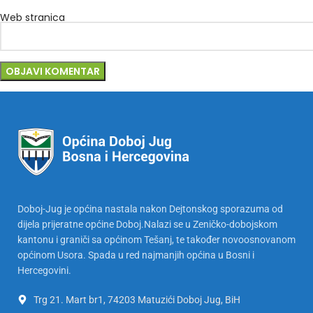
Web stranica
Doboj-Jug je općina nastala nakon Dejtonskog sporazuma od
dijela prijeratne općine Doboj.Nalazi se u Zeničko-dobojskom
kantonu i graniči sa općinom Tešanj, te također novoosnovanom
općinom Usora. Spada u red najmanjih općina u Bosni i
Hercegovini.
Trg 21. Mart br1, 74203 Matuzići Doboj Jug, BiH