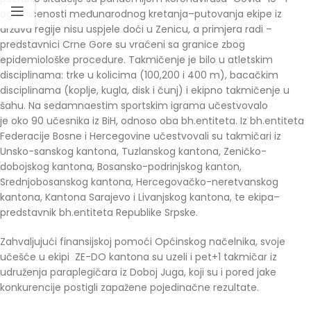
ograničenosti međunarodnog kretanja–putovanja ekipe iz
država regije nisu uspjele doći u Zenicu, a primjera radi –
predstavnici Crne Gore su vraćeni sa granice zbog
epidemiološke procedure. Takmičenje je bilo u atletskim
disciplinama: trke u kolicima (100,200 i 400 m), bacačkim
disciplinama (koplje, kugla, disk i čunj) i ekipno takmičenje u
šahu. Na sedamnaestim sportskim igrama učestvovalo
je oko 90 učesnika iz BiH, odnoso oba bh.entiteta. Iz bh.entiteta
Federacije Bosne i Hercegovine učestvovali su takmičari iz
Unsko-sanskog kantona, Tuzlanskog kantona, Zeničko-
dobojskog kantona, Bosansko-podrinjskog kanton,
Srednjobosanskog kantona, Hercegovačko-neretvanskog
kantona, Kantona Sarajevo i Livanjskog kantona, te ekipa–
predstavnik bh.entiteta Republike Srpske.
Zahvaljujući finansijskoj pomoći Općinskog načelnika, svoje
učešće u ekipi ZE-DO kantona su uzeli i pet+1 takmičar iz
udruženja paraplegičara iz Doboj Juga, koji su i pored jake
konkurencije postigli zapažene pojedinačne rezultate.