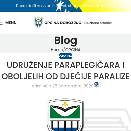
Dobro došli na zvaničnu web stranicu Općine Doboj Jug
MENU
Blog
Home
OPCINA
OPCINA
UDRUŽENJE PARAPLEGIČARA I
OBOLJELIH OD DJEČIJE PARALIZE
0
admin
On 28 Septembra, 2020