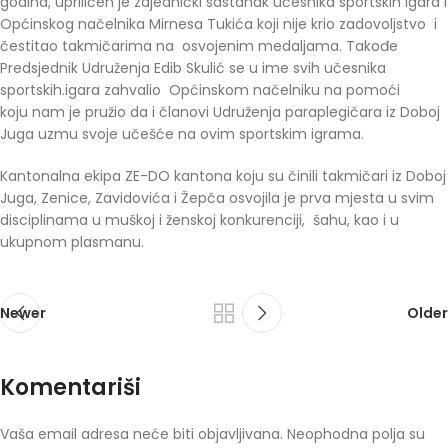
godina, upriličen je zajednički sastanak učesnika sportskih igara i
Općinskog načelnika Mirnesa Tukića koji nije krio zadovoljstvo i
čestitao takmičarima na osvojenim medaljama. Takođe
Predsjednik Udruženja Edib Skulić se u ime svih učesnika
sportskih.igara zahvalio Općinskom načelniku na pomoći
koju nam je pružio da i članovi Udruženja paraplegičara iz Doboj
Juga uzmu svoje učešće na ovim sportskim igrama.
Kantonalna ekipa ZE-DO kantona koju su činili takmičari iz Doboj
Juga, Zenice, Zavidovića i Žepča osvojila je prva mjesta u svim
disciplinama u muškoj i ženskoj konkurenciji, šahu, kao i u
ukupnom plasmanu.
Newer
Older
Komentariši
Vaša email adresa neće biti objavljivana.
Neophodna polja su