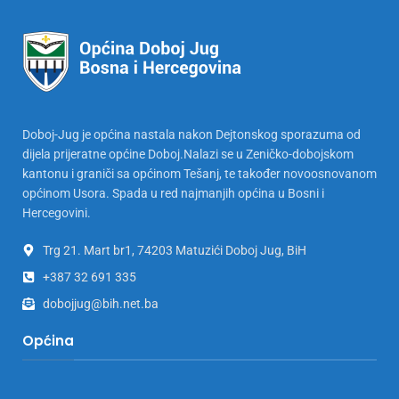
Doboj-Jug je općina nastala nakon Dejtonskog sporazuma od
dijela prijeratne općine Doboj.Nalazi se u Zeničko-dobojskom
kantonu i graniči sa općinom Tešanj, te također novoosnovanom
općinom Usora. Spada u red najmanjih općina u Bosni i
Hercegovini.
Trg 21. Mart br1, 74203 Matuzići Doboj Jug, BiH
+387 32 691 335
dobojjug@bih.net.ba
Općina