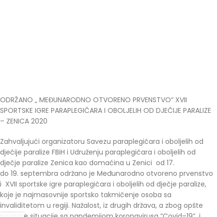
ODRŽANO „ MEĐUNARODNO OTVORENO PRVENSTVO“ XVII
SPORTSKE IGRE PARAPLEGIČARA I OBOLJELIH OD DJEČIJE PARALIZE
– ZENICA 2020
Zahvaljujući organizatoru Savezu paraplegičara i oboljelih od
dječije paralize FBiH i Udruženju paraplegičara i oboljelih od
dječje paralize Zenica kao domaćina u Zenici od 17.
do 19. septembra održano je Međunarodno otvoreno prvenstvo
i XVII sportske igre paraplegičara i oboljelih od dječje paralize,
koje je najmasovnije sportsko takmičenje osoba sa
invaliditetom u regiji. Nažalost, iz drugih država, a zbog opšte
poznate situacije sa pandemijom koronavirusa ”Covid–19” i