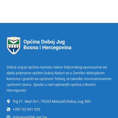
Doboj-Jug je općina nastala nakon Dejtonskog sporazuma od
dijela prijeratne općine Doboj.Nalazi se u Zeničko-dobojskom
kantonu i graniči sa općinom Tešanj, te također novoosnovanom
općinom Usora. Spada u red najmanjih općina u Bosni i
Hercegovini.
Trg 21. Mart br1, 74203 Matuzići Doboj Jug, BiH
+387 32 691 335
dobojjug@bih.net.ba