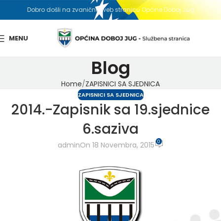
Dobro došli na zvaničnu web stranicu Općine Doboj Jug
MENU
Blog
Home
ZAPISNICI SA SJEDNICA
ZAPISNICI SA SJEDNICA
2014.-Zapisnik sa 19.sjednice
6.saziva
0
admin
On 18 Novembra, 2015