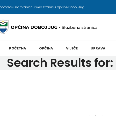
obrodošli na zvaničnu web stranicu Općine Doboj Jug
POČETNA
OPĆINA
VIJEĆE
UPRAVA
Search Results 