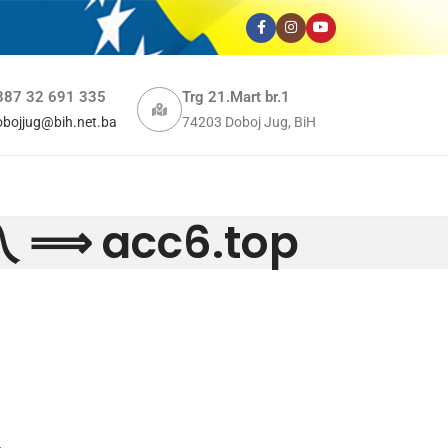
387 32 691 335
Trg 21.Mart br.1
obojjug@bih.net.ba
74203 Doboj Jug, BiH
入 ⟹ acc6.top