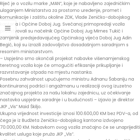
Riječ je o vozilu marke „MAN“, koje je nabavljeno zajedničkim
ulaganjem Ministarstva za prostorno uređenje, promet i
komunikacije i zaštitu okoline ZDK, Vlade Zeničko-dobojskog
kantona i Općine Doboj Jug. Svečanoj primopredaji vozila
prisustvovali su načelnik Općine Doboj Jug Mirnes Tukić i
zamjenik predsjedavajućeg Općinskog vijeća Doboj Jug Adin
Begić, koji su izrazili zadovoljstvo dosadašnjom saradnjom s
resornim ministarstvom.
– Uspješno smo okončali projekat nabavke višenamjenskog
teretnog vozila koje će omogućiti efikasnije prikupljanje i
razvrstavanje otpada na mjestu nastanka.
Posebnu zahvalnost upućujemo ministru Adnanu Šabaniju na
kontinuiranoj podršci i angažmanu u realizaciji ovog izuzetno
značajnog projekta za našu lokalnu zajednicu, uz očekivanje
nastavka uspješne saradnje i u budućnosti – izjavio je direktor
JKP „Vis“ Maid Škiljo.
Ukupna vrijednost investicije iznosi 100.600,00 KM bez PDV-a, od
čega je iz Budžeta Zeničko-dobojskog kantona izdvojeno
70.000,00 KM. Nabavkom ovog vozila značajno će se unaprijediti
kvalitet usluga koje pruža JKP „Vis“.