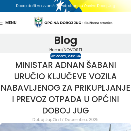
Dobro došli na zvaničnu web stranicu Općine Doboj Jug
MENU
Blog
Home
NOVOSTI
NOVOSTI
,
OPCINA
MINISTAR ADNAN ŠABANI
URUČIO KLJUČEVE VOZILA
NABAVLJENOG ZA PRIKUPLJANJE
I PREVOZ OTPADA U OPĆINI
DOBOJ JUG
Doboj Jug
On 17 Decembra, 2025