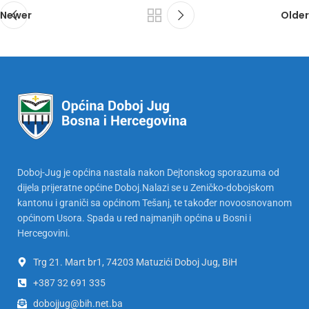
Newer
Older
Doboj-Jug je općina nastala nakon Dejtonskog sporazuma od
dijela prijeratne općine Doboj.Nalazi se u Zeničko-dobojskom
kantonu i graniči sa općinom Tešanj, te također novoosnovanom
općinom Usora. Spada u red najmanjih općina u Bosni i
Hercegovini.
Trg 21. Mart br1, 74203 Matuzići Doboj Jug, BiH
+387 32 691 335
dobojjug@bih.net.ba