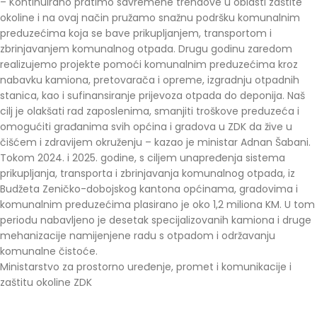
– Kontinuirano pratimo savremene trendove u oblasti zaštite
okoline i na ovaj način pružamo snažnu podršku komunalnim
preduzećima koja se bave prikupljanjem, transportom i
zbrinjavanjem komunalnog otpada. Drugu godinu zaredom
realizujemo projekte pomoći komunalnim preduzećima kroz
nabavku kamiona, pretovarača i opreme, izgradnju otpadnih
stanica, kao i sufinansiranje prijevoza otpada do deponija. Naš
cilj je olakšati rad zaposlenima, smanjiti troškove preduzeća i
omogućiti građanima svih općina i gradova u ZDK da žive u
čišćem i zdravijem okruženju – kazao je ministar Adnan Šabani.
Tokom 2024. i 2025. godine, s ciljem unapređenja sistema
prikupljanja, transporta i zbrinjavanja komunalnog otpada, iz
Budžeta Zeničko-dobojskog kantona općinama, gradovima i
komunalnim preduzećima plasirano je oko 1,2 miliona KM. U tom
periodu nabavljeno je desetak specijalizovanih kamiona i druge
mehanizacije namijenjene radu s otpadom i održavanju
komunalne čistoće.
Ministarstvo za prostorno uređenje, promet i komunikacije i
zaštitu okoline ZDK