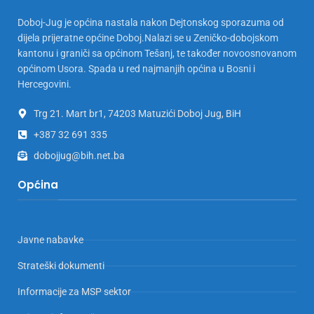
Doboj-Jug je općina nastala nakon Dejtonskog sporazuma od
dijela prijeratne općine Doboj.Nalazi se u Zeničko-dobojskom
kantonu i graniči sa općinom Tešanj, te također novoosnovanom
općinom Usora. Spada u red najmanjih općina u Bosni i
Hercegovini.
Trg 21. Mart br1, 74203 Matuzići Doboj Jug, BiH
+387 32 691 335
dobojjug@bih.net.ba
Općina
Javne nabavke
Strateški dokumenti
Informacije za MSP sektor