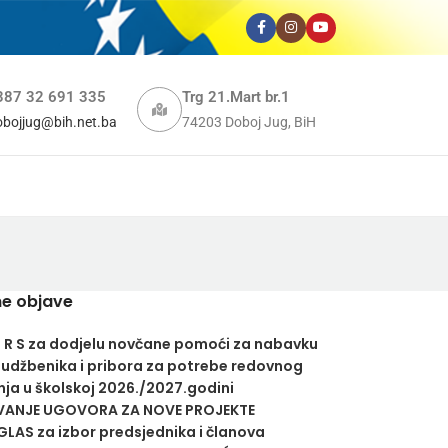
387 32 691 335
Trg 21.Mart br.1
obojjug@bih.net.ba
74203 Doboj Jug, BiH
e objave
U R S za dodjelu novčane pomoći za nabavku
 udžbenika i pribora za potrebe redovnog
ja u školskoj 2026./2027.godini
VANJE UGOVORA ZA NOVE PROJEKTE
LAS za izbor predsjednika i članova