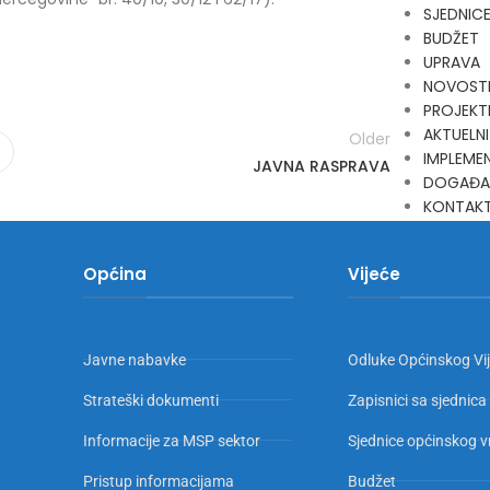
SJEDNIC
BUDŽET
UPRAVA
NOVOST
PROJEKT
AKTUELNI
Older
IMPLEMEN
JAVNA RASPRAVA
DOGAĐA
KONTAK
Općina
Vijeće
Javne nabavke
Odluke Općinskog Vi
Strateški dokumenti
Zapisnici sa sjednica
Informacije za MSP sektor
Sjednice općinskog v
Pristup informacijama
Budžet