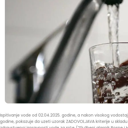
Ispitivanje vode od 02.04.2025. godine, a nakon visokog vodostaja 
godine, pokazuje da uzeti uzorak ZADOVOLJAVA kriterije u skladu 
zdravstvenoj ispravnosti vode za piće (“Službeni glasnik Bosne i H