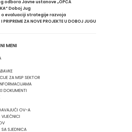
g odbora Javne ustanove „OPĆA
EKA“ Doboj Jug
j o evaluaciji strategije razvoja
 I PRIPREME ZA NOVE PROJEKTE U DOBOJ JUGU
I MENI
A
ABAVKE
CIJE ZA MSP SEKTOR
 INFORMACIJAMA
KI DOKUMENTI
K
DAVAJUĆI OV-A
 VIJEĆNICI
OV
I SA SJEDNICA