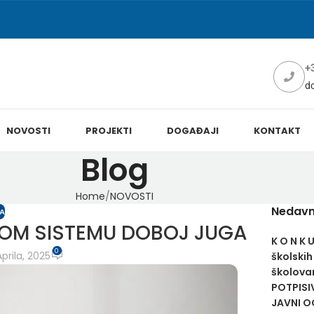
+
d
NOVOSTI
PROJEKTI
DOGAĐAJI
KONTAKT
Blog
Home
NOVOSTI
Nedavn
A
NOM SISTEMU DOBOJ JUGA
K O N K 
0
prila, 2025
školskih
školovan
POTPISI
JAVNI OG