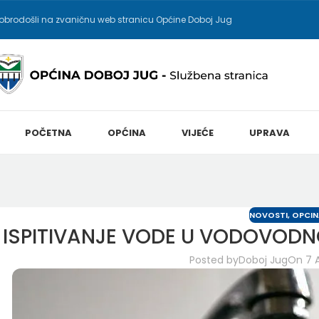
obrodošli na zvaničnu web stranicu Općine Doboj Jug
POČETNA
OPĆINA
VIJEĆE
UPRAVA
NOVOSTI
,
OPCIN
ISPITIVANJE VODE U VODOVOD
Posted by
Doboj Jug
On 7 A