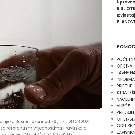
Upravno
BIBLIOT
Izvješta
PLANOVI
POMOĆN
POČETN
OPĆINA
JAVNE N
INFORMA
PRISTUP
STRATEŠ
NAČELNI
VIJEĆE
PREDSJE
OPĆINSKI
rijeka Bosne i Usore od 26., 27. i 28.03.2025.
ODLUKE 
sa referentnim vrijednostima Pravilnika o
ZAPISNIC
ercegovine” br. 40/10, 30/12 i 62/17).