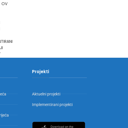
E OV
I
I
TIRANI
JI
T
Projekti
jeća
Aktuelni projekti
Implementirani projekti
rijeća