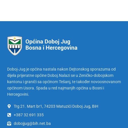
Doboj-Jug je općina nastala nakon Dejtonskog sporazuma od
dijela prijeratne općine Doboj.Nalazi se u Zeničko-dobojskom
kantonu i graniči sa općinom Tešanj, te također novoosnovanom
općinom Usora. Spada u red najmanjih općina u Bosni i
Hercegovini.
Trg 21. Mart br1, 74203 Matuzići Doboj Jug, BiH
+387 32 691 335
dobojjug@bih.net.ba