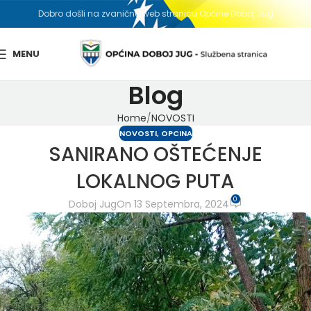
Dobro došli na zvaničnu web stranicu Općine Doboj Jug
MENU
Blog
Home
NOVOSTI
NOVOSTI
,
OPCINA
SANIRANO OŠTEĆENJE
LOKALNOG PUTA
0
Doboj Jug
On 13 Septembra, 2024