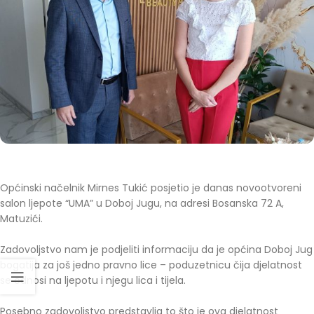
Općinski načelnik Mirnes Tukić posjetio je danas novootvoreni
salon ljepote “UMA” u Doboj Jugu, na adresi Bosanska 72 A,
Matuzići.
Zadovoljstvo nam je podjeliti informaciju da je općina Doboj Jug
bogatija za još jedno pravno lice – poduzetnicu čija djelatnost
se odnosi na ljepotu i njegu lica i tijela.
Posebno zadovoljstvo predstavlja to što je ova djelatnost