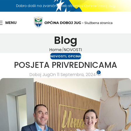
Dobro došli na zvaničnu web stranicu Općine Doboj Jug
MENU
Blog
Home
NOVOSTI
NOVOSTI
,
OPCINA
POSJETA PRIVREDNICAMA
0
Doboj Jug
On 11 Septembra, 2024