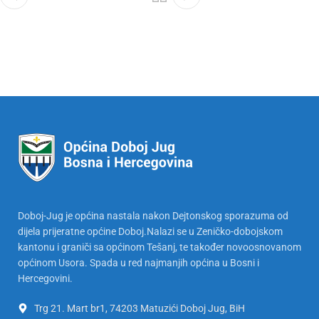
Doboj-Jug je općina nastala nakon Dejtonskog sporazuma od
dijela prijeratne općine Doboj.Nalazi se u Zeničko-dobojskom
kantonu i graniči sa općinom Tešanj, te također novoosnovanom
općinom Usora. Spada u red najmanjih općina u Bosni i
Hercegovini.
Trg 21. Mart br1, 74203 Matuzići Doboj Jug, BiH