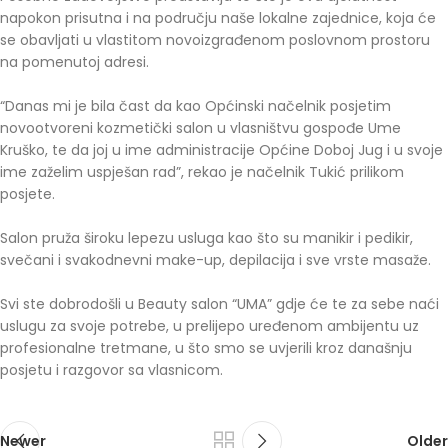
napokon prisutna i na području naše lokalne zajednice, koja će
se obavljati u vlastitom novoizgrađenom poslovnom prostoru
na pomenutoj adresi.
“Danas mi je bila čast da kao Općinski načelnik posjetim
novootvoreni kozmetički salon u vlasništvu gospođe Ume
Kruško, te da joj u ime administracije Općine Doboj Jug i u svoje
ime zaželim uspješan rad”, rekao je načelnik Tukić prilikom
posjete.
Salon pruža široku lepezu usluga kao što su manikir i pedikir,
svečani i svakodnevni make-up, depilacija i sve vrste masaže.
Svi ste dobrodošli u Beauty salon “UMA” gdje će te za sebe naći
uslugu za svoje potrebe, u prelijepo uređenom ambijentu uz
profesionalne tretmane, u što smo se uvjerili kroz današnju
posjetu i razgovor sa vlasnicom.
Newer
Older