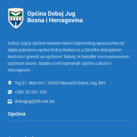
Doboj-Jug je općina nastala nakon Dejtonskog sporazuma od
dijela prijeratne općine Doboj.Nalazi se u Zeničko-dobojskom
kantonu i graniči sa općinom Tešanj, te također novoosnovanom
općinom Usora. Spada u red najmanjih općina u Bosni i
Hercegovini.
Trg 21. Mart br1, 74203 Matuzići Doboj Jug, BiH
+387 32 691 335
dobojjug@bih.net.ba
Općina