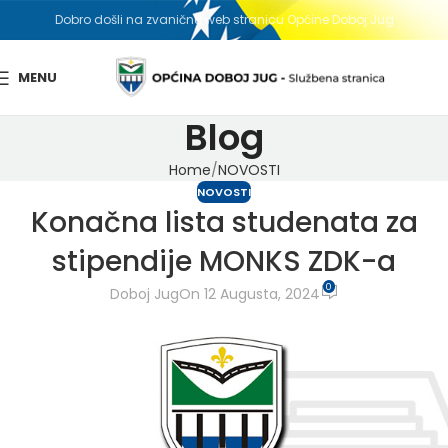
Dobro došli na zvaničnu web stranicu Općine Doboj Jug
MENU
Blog
Home
NOVOSTI
NOVOSTI
Konačna lista studenata za
stipendije MONKS ZDK-a
0
Doboj Jug
On 12 Augusta, 2024